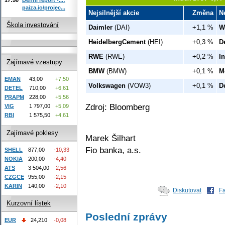
paiza.io/projec...
Nejsilnější akcie
Změna
N
Škola investování
Daimler
(DAI)
+1,1 %
W
HeidelbergCement
(HEI)
+0,3 %
D
RWE
(RWE)
+0,2 %
I
Zajímavé vzestupy
BMW
(BMW)
+0,1 %
M
EMAN
43,00
+7,50
Volkswagen
(VOW3)
+0,1 %
D
DETEL
710,00
+6,61
PRAPM
228,00
+5,56
Zdroj: Bloomberg
VIG
1 797,00
+5,09
RBI
1 575,50
+4,61
Zajímavé poklesy
Marek Šilhart
Fio banka, a.s.
SHELL
877,00
-10,33
NOKIA
200,00
-4,40
ATS
3 504,00
-2,56
CZGCE
955,00
-2,15
KARIN
140,00
-2,10
Diskutovat
F
Kurzovní lístek
Poslední zprávy
EUR
24,210
-0,08