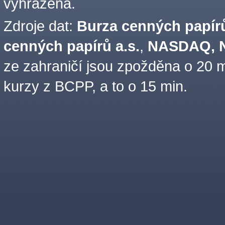
vyhrazena.
Zdroje dat:
Burza cenných papírů
cenných papírů a.s.
,
NASDAQ, N
ze zahraničí jsou zpožděna o 20 m
kurzy z BCPP, a to o 15 min.