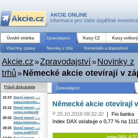
AKCIE ONLINE
informace pro Vaše úspěšné investice
Úvodní stránka
Zpravodajství
Kurzy CZ
Kurzy světový
Všechny zprávy
Novinky z trhů
Komentáře a doporučení
Akcie.cz
»
Zpravodajství
»
Novinky z
trhů
»
Německé akcie otevírají v z
Právě diskutujete
Zpravodajství
21:13
Denní report -...:
Německé akcie otevírají 
paiza.io/projec...
21:12
Denní report -...:
notes.io/e6qyW
25.10.2018 09:32:32
|
Fio banka
20:15
Denní report -...:
Index DAX oslabuje o 0,77 % na 1110
paiza.io/projec...
20:15
Denní report -...:
notes.io/e5TUT
Index DAX -0,77
17:50
Denní report -...: