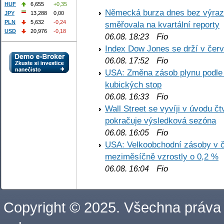
HUF
6,655
+0,35
Německá burza dnes bez výrazn
JPY
13,288
0,00
PLN
5,632
-0,24
směřovala na kvartální reporty
USD
20,976
-0,18
Fio
06.08. 18:23
Index Dow Jones se drží v čer
Fio
06.08. 17:52
USA: Změna zásob plynu podle E
kubických stop
Fio
06.08. 16:33
Wall Street se vyvíji v úvodu 
pokračuje výsledková sezóna
Fio
06.08. 16:05
USA: Velkoobchodní zásoby v č
meziměsíčně vzrostly o 0,2 %
Fio
06.08. 16:04
Copyright © 2025. Všechna práva