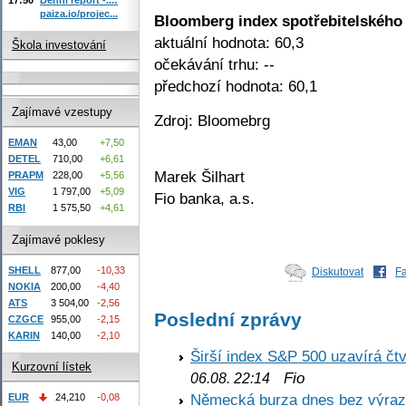
paiza.io/projec...
Bloomberg index spotřebitelského
aktuální hodnota: 60,3
Škola investování
očekávání trhu: --
předchozí hodnota: 60,1
Zajímavé vzestupy
Zdroj: Bloomebrg
EMAN
43,00
+7,50
DETEL
710,00
+6,61
Marek Šilhart
PRAPM
228,00
+5,56
VIG
1 797,00
+5,09
Fio banka, a.s.
RBI
1 575,50
+4,61
Zajímavé poklesy
SHELL
877,00
-10,33
Diskutovat
F
NOKIA
200,00
-4,40
ATS
3 504,00
-2,56
Poslední zprávy
CZGCE
955,00
-2,15
KARIN
140,00
-2,10
Širší index S&P 500 uzavírá čt
Kurzovní lístek
Fio
06.08. 22:14
Německá burza dnes bez výrazn
EUR
24,210
-0,08