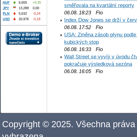
HUF
6,655
+0,35
směřovala na kvartální reporty
JPY
13,288
0,00
Fio
06.08. 18:23
PLN
5,632
-0,24
Index Dow Jones se drží v čer
USD
20,976
-0,18
Fio
06.08. 17:52
USA: Změna zásob plynu podle E
kubických stop
Fio
06.08. 16:33
Wall Street se vyvíji v úvodu 
pokračuje výsledková sezóna
Fio
06.08. 16:05
Copyright © 2025. Všechna práva
vyhrazena.