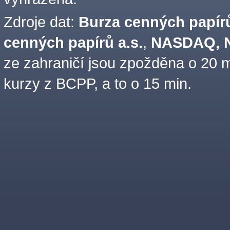
Zdroje dat:
Burza cenných papírů
cenných papírů a.s.
,
NASDAQ, N
ze zahraničí jsou zpožděna o 20 m
kurzy z BCPP, a to o 15 min.