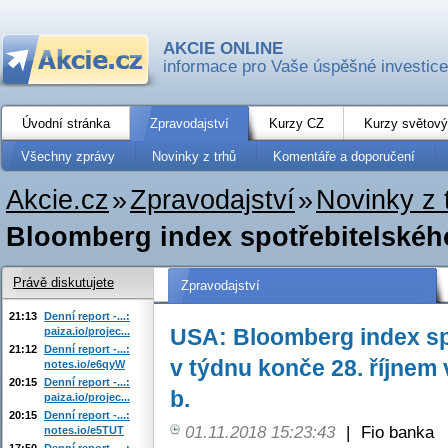
AKCIE ONLINE
informace pro Vaše úspěšné investice
Úvodní stránka
Zpravodajství
Kurzy CZ
Kurzy světový
Všechny zprávy
Novinky z trhů
Komentáře a doporučení
Akcie.cz
»
Zpravodajství
»
Novinky z 
Bloomberg index spotřebitelského
Právě diskutujete
Zpravodajství
21:13
Denní report -...:
USA: Bloomberg index sp
paiza.io/projec...
21:12
Denní report -...:
v týdnu konče 28. říjnem v
notes.io/e6qyW
20:15
Denní report -...:
b.
paiza.io/projec...
20:15
Denní report -...:
01.11.2018 15:23:43
|
Fio banka
notes.io/e5TUT
17:50
Denní report -...: