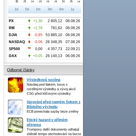
1d
5d
1m
3m
6m
1y
PX
+1,30
2 805,12
06.08.26
RM
+2,78
781,62
06.08.26
DJIA
-0,85
53 885,10
06.08.26
NASDAQ
-0,06
26 348,35
07.08.26
SP500
0,00
4 357,73
22.09.21
DAX
+0,05
26 140,13
06.08.26
Odborné články
Výsledková sezóna
Nasdaq pod tlakem, luxus s
rozdílnými výsledky a vývoj akcií
CSG před klíčovými výsledky
Varování před ropným šokem z
Blízkého východu
ECB ponechala sazby beze změny
Etický hazard v přímém
přenosu
Trumpovy další dokumenty odhalují
zběsilé tempo obchodování na burze