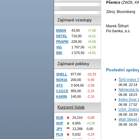
Pšenice
(ZWZ8, X
Zdroj: Bloomberg
Zajímavé vzestupy
Marek Šilhart
EMAN
43,00
+7,50
Fio banka, a.s.
DETEL
710,00
+6,61
PRAPM
228,00
+5,56
VIG
1 797,00
+5,09
RBI
1 575,50
+4,61
Zajímavé poklesy
Poslední zpráv
SHELL
877,00
-10,33
Širší index 
NOKIA
200,00
-4,40
06.08. 22:14
ATS
3 504,00
-2,56
Německá bur
CZGCE
955,00
-2,15
06.08. 18:23
KARIN
140,00
-2,10
Index Dow J
06.08. 17:52
Kurzovní lístek
USA: Změna 
06.08. 16:33
EUR
24,210
-0,08
Wall Street
HUF
6,655
+0,35
06.08. 16:05
JPY
13,288
0,00
PLN
5,632
-0,24