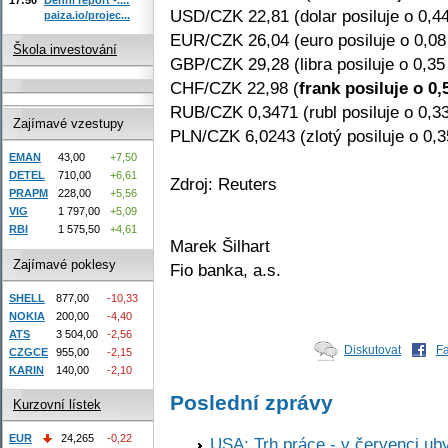
USD/CZK 22,81 (dolar posiluje o 0,4
paiza.io/projec...
EUR/CZK 26,04 (euro posiluje o 0,0
Škola investování
GBP/CZK 29,28 (libra posiluje o 0,35
CHF/CZK 22,98 (
frank posiluje o 0
RUB/CZK 0,3471 (rubl posiluje o 0,3
Zajímavé vzestupy
PLN/CZK 6,0243 (zlotý posiluje o 0,
EMAN
43,00
+7,50
DETEL
710,00
+6,61
Zdroj: Reuters
PRAPM
228,00
+5,56
VIG
1 797,00
+5,09
RBI
1 575,50
+4,61
Marek Šilhart
Zajímavé poklesy
Fio banka, a.s.
SHELL
877,00
-10,33
NOKIA
200,00
-4,40
ATS
3 504,00
-2,56
Diskutovat
F
CZGCE
955,00
-2,15
KARIN
140,00
-2,10
Poslední zprávy
Kurzovní lístek
EUR
24,265
-0,22
USA: Trh práce - v červenci ub