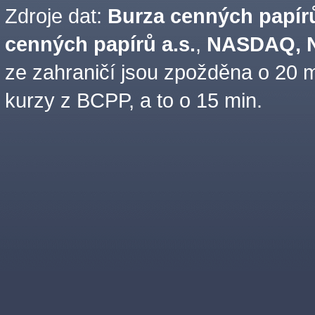
Zdroje dat:
Burza cenných papírů
cenných papírů a.s.
,
NASDAQ, N
ze zahraničí jsou zpožděna o 20 m
kurzy z BCPP, a to o 15 min.