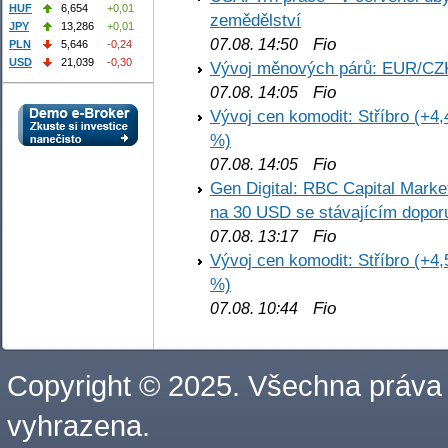
HUF
6,654
+0,01
zemědělství
JPY
13,286
+0,01
Fio
07.08. 14:50
PLN
5,646
-0,24
USD
21,039
-0,30
Vývoj měnových párů: EUR/CZ
Fio
07.08. 14:05
Vývoj cen komodit: Stříbro (+4,
%)
Fio
07.08. 14:05
Gen Digital: RBC Capital Marke
na 30 USD se stávajícím dopo
Fio
07.08. 13:17
Vývoj cen komodit: Stříbro (+4,
%)
Fio
07.08. 10:44
Copyright © 2025. Všechna práva
vyhrazena.