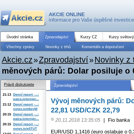
AKCIE ONLINE
informace pro Vaše úspěšné investice
Úvodní stránka
Zpravodajství
Kurzy CZ
Kurzy světový
Všechny zprávy
Novinky z trhů
Komentáře a doporučení
Akcie.cz
»
Zpravodajství
»
Novinky z 
měnových párů: Dolar posiluje o 0
Právě diskutujete
Zpravodajství
21:13
Denní report -...:
Vývoj měnových párů: Dol
paiza.io/projec...
21:12
Denní report -...:
22,81 USD/CZK 22,79
notes.io/e6qyW
20:15
Denní report -...:
paiza.io/projec...
20.11.2018 13:35:05
|
Fio banka
20:15
Denní report -...:
notes.io/e5TUT
EUR/USD 1,1416 (euro oslabuje o 0,
17:50
Denní report -...: