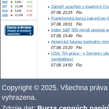
HUF
6,654
+0,01
Zámoří uzavřelo v kladných č
JPY
13,286
+0,01
PLN
5,646
-0,24
Fio
07.08. 22:25
USD
21,039
-0,30
Frankfurtská burza zakončuje 
Fio
07.08. 18:01
Index S&P 500 mírně posiluje p
Fio
07.08. 15:49
Americké futures kontrakty mírn
Fio
07.08. 15:20
USA: Trh práce - v červenci ub
zemědělství
Fio
07.08. 14:50
Copyright © 2025. Všechna práva
vyhrazena.
Zdroje dat:
Burza cenných papírů