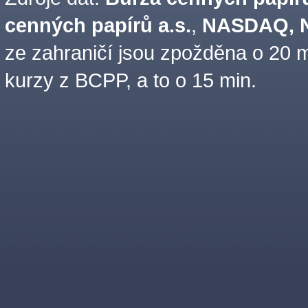
cenných papírů a.s.
,
NASDAQ, N
ze zahraničí jsou zpožděna o 20 m
kurzy z BCPP, a to o 15 min.