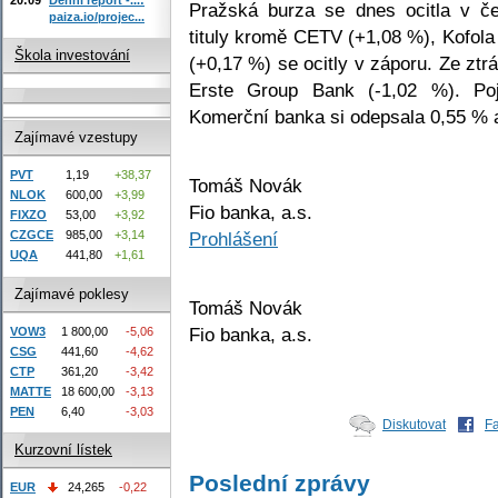
Pražská burza se dnes ocitla v č
paiza.io/projec...
tituly kromě CETV (+1,08 %), Kofola
Škola investování
(+0,17 %) se ocitly v záporu. Ze ztr
Erste Group Bank (-1,02 %). Po
Komerční banka si odepsala 0,55 % a
Zajímavé vzestupy
PVT
1,19
+38,37
Tomáš Novák
NLOK
600,00
+3,99
Fio banka, a.s.
FIXZO
53,00
+3,92
Prohlášení
CZGCE
985,00
+3,14
UQA
441,80
+1,61
Zajímavé poklesy
Tomáš Novák
Fio banka, a.s.
VOW3
1 800,00
-5,06
CSG
441,60
-4,62
CTP
361,20
-3,42
MATTE
18 600,00
-3,13
PEN
6,40
-3,03
Diskutovat
F
Kurzovní lístek
Poslední zprávy
EUR
24,265
-0,22