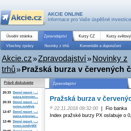
AKCIE ONLINE
informace pro Vaše úspěšné investice
Úvodní stránka
Zpravodajství
Kurzy CZ
Kurzy světový
Všechny zprávy
Novinky z trhů
Komentáře a doporučení
Akcie.cz
»
Zpravodajství
»
Novinky z
trhů
»
Pražská burza v červených č
Právě diskutujete
Zpravodajství
20:33
Denní report -...:
Pražská burza v červenýc
paiza.io/projec...
20:33
Denní report -...:
notes.io/e6iyb
22.11.2018 09:32:00
|
Fio banka
12:47
Denní report -...:
Index pražské burzy PX oslabuje o 0
paiza.io/projec...
12:46
Denní report -...:
notes.io/e6yWX
20:09
Denní report -...: