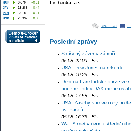
Fio banka, a.s.
HUF
6,679
+0,01
JPY
13,288
+0,44
PLN
5,618
+0,01
USD
20,937
+0,38
Diskutovat
F
Poslední zprávy
Smíšený závěr v zámoří
Fio
05.08. 22:09
USA: Dow Jones na rekordu
Fio
05.08. 19:23
Dění na frankfurtské burze ve s
přičemž index DAX mírně oslabi
Fio
05.08. 17:58
USA: Zásoby surové ropy podle 
tis. barelů
Fio
05.08. 16:33
Wall Street v úvodu středečníh
sezóna pokračuje