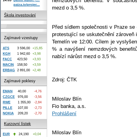
nemzdových benefitů. V současnost
paiza.io/projec...
mezd o 3,5 %.
Škola investování
Před sídlem společnosti v Praze se 
protestující se uskutečnění zárove
Zajímavé vzestupy
Temelín ve 12:00. Cílem je vyslyše
% a navýšení nemzdových benefitů
ATS
3 596,00
+15,85
KGH
1 942,60
+3,98
nabízí nárůst mezd o 3,5 %.
FACC
423,50
+3,93
MACIN
158,50
+3,59
ERBAG
2 891,00
+2,48
Zdroj: ČTK
Zajímavé poklesy
EMAN
40,00
-4,76
CZGCE
976,00
-3,56
Miloslav Blín
RWE
1 355,00
-2,84
Fio banka, a.s.
PILLE
107,00
-2,73
Prohlášení
NOKIA
209,20
-2,70
Kurzovní lístek
Miloslav Blín
EUR
24,190
+0,04