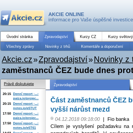
AKCIE ONLINE
informace pro Vaše úspěšné investice
Úvodní stránka
Zpravodajství
Kurzy CZ
Kurzy světový
Všechny zprávy
Novinky z trhů
Komentáře a doporučení
Akcie.cz
»
Zpravodajství
»
Novinky z 
zaměstnanců ČEZ bude dnes protes
Právě diskutujete
Zpravodajství
20:15
Denní report -...:
Část zaměstnanců ČEZ bu
paiza.io/projec...
20:15
Denní report -...:
vyšší nárůst mezd
notes.io/e5TUT
17:50
Denní report -...:
paiza.io/projec...
04.12.2018 09:18:00
|
Fio banka
17:50
Denní report -...:
Cílem je vyslyšení požadavku na
notes.io/e5T61
14:03
Denní report -...: