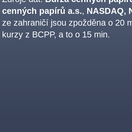
cenných papírů a.s.
,
NASDAQ, N
ze zahraničí jsou zpožděna o 20 m
kurzy z BCPP, a to o 15 min.