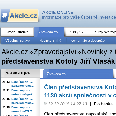
AKCIE ONLINE
informace pro Vaše úspěšné investice
Úvodní stránka
Zpravodajství
Kurzy CZ
Kurzy světový
Všechny zprávy
Novinky z trhů
Komentáře a doporučení
Akcie.cz
»
Zpravodajství
»
Novinky z 
představenstva Kofoly Jiří Vlasák 
Právě diskutujete
Zpravodajství
21:13
Denní report -...:
Člen představenstva Kofo
paiza.io/projec...
21:12
Denní report -...:
1130 akcií společnosti v 
notes.io/e6qyW
20:15
Denní report -...:
paiza.io/projec...
12.12.2018 14:27:13
|
Fio banka
20:15
Denní report -...:
notes.io/e5TUT
Člen představenstva nápojářské spol
17:50
Denní report -...: