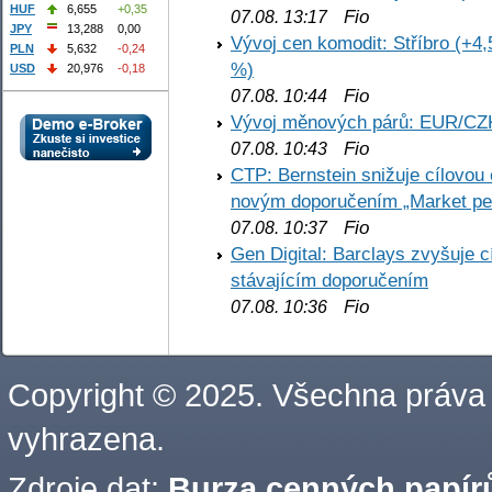
HUF
6,655
+0,35
Fio
07.08. 13:17
JPY
13,288
0,00
Vývoj cen komodit: Stříbro (+4,
PLN
5,632
-0,24
%)
USD
20,976
-0,18
Fio
07.08. 10:44
Vývoj měnových párů: EUR/CZ
Fio
07.08. 10:43
CTP: Bernstein snižuje cílovo
novým doporučením „Market pe
Fio
07.08. 10:37
Gen Digital: Barclays zvyšuje
stávajícím doporučením
Fio
07.08. 10:36
Copyright © 2025. Všechna práva
vyhrazena.
Zdroje dat:
Burza cenných papírů