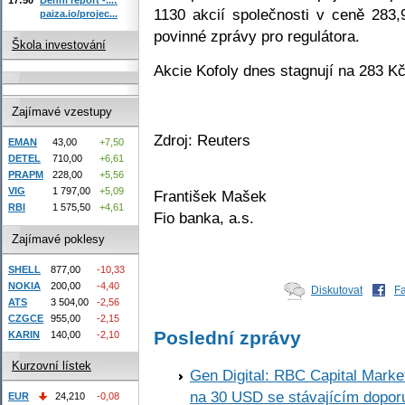
1130 akcií společnosti v ceně 283
paiza.io/projec...
povinné zprávy pro regulátora.
Škola investování
Akcie Kofoly dnes stagnují na 283 Kč
Zajímavé vzestupy
Zdroj: Reuters
EMAN
43,00
+7,50
DETEL
710,00
+6,61
PRAPM
228,00
+5,56
VIG
1 797,00
+5,09
František Mašek
RBI
1 575,50
+4,61
Fio banka, a.s.
Zajímavé poklesy
SHELL
877,00
-10,33
NOKIA
200,00
-4,40
Diskutovat
F
ATS
3 504,00
-2,56
CZGCE
955,00
-2,15
Poslední zprávy
KARIN
140,00
-2,10
Kurzovní lístek
Gen Digital: RBC Capital Marke
na 30 USD se stávajícím dopo
EUR
24,210
-0,08