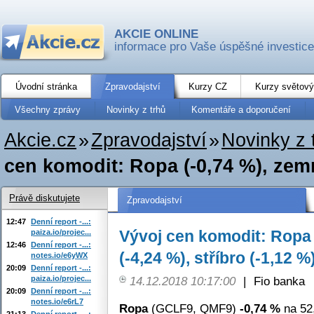
AKCIE ONLINE
informace pro Vaše úspěšné investice
Úvodní stránka
Zpravodajství
Kurzy CZ
Kurzy světový
Všechny zprávy
Novinky z trhů
Komentáře a doporučení
Akcie.cz
»
Zpravodajství
»
Novinky z 
cen komodit: Ropa (-0,74 %), zemní
Právě diskutujete
Zpravodajství
12:47
Denní report -...:
Vývoj cen komodit: Ropa 
paiza.io/projec...
12:46
Denní report -...:
(-4,24 %), stříbro (-1,12 %
notes.io/e6yWX
20:09
Denní report -...:
paiza.io/projec...
14.12.2018 10:17:00
|
Fio banka
20:09
Denní report -...:
notes.io/e6rL7
Ropa
(GCLF9, QMF9)
-0,74 %
na 52
21:13
Denní report -...: