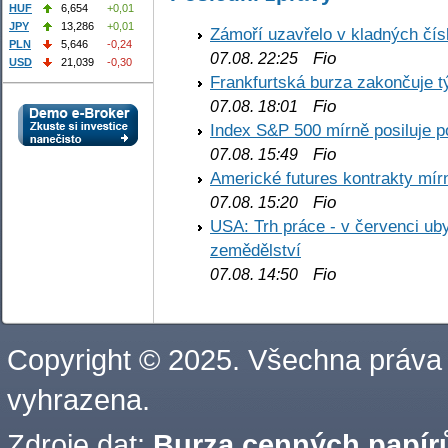
HUF
6,654
+0,01
JPY
13,286
+0,01
Zámoří uzavřelo v kladných č
PLN
5,646
-0,24
Fio
07.08. 22:25
USD
21,039
-0,30
Frankfurtská burza zakončuje 
Fio
07.08. 18:01
Index S&P 500 mírně posiluje p
Fio
07.08. 15:49
Americké futures kontrakty mírn
Fio
07.08. 15:20
USA: Trh práce - v červenci ub
zemědělství
Fio
07.08. 14:50
Copyright © 2025. Všechna práva
vyhrazena.
Zdroje dat:
Burza cenných papírů