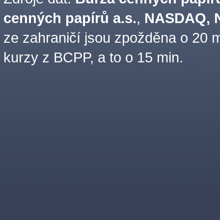
cenných papírů a.s.
,
NASDAQ, N
ze zahraničí jsou zpožděna o 20 m
kurzy z BCPP, a to o 15 min.