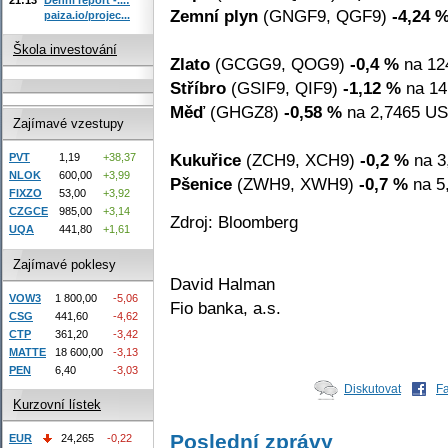
Zemní plyn
(GNGF9, QGF9)
-4,24 
paiza.io/projec...
Škola investování
Zlato
(GCGG9, QOG9)
-0,4 %
na 12
Stříbro
(GSIF9, QIF9)
-1,12 %
na 14
Měď
(GHGZ8)
-0,58 %
na 2,7465 USD
Zajímavé vzestupy
Kukuřice
(ZCH9, XCH9)
-0,2 %
na 3
PVT
1,19
+38,37
NLOK
600,00
+3,99
Pšenice
(ZWH9, XWH9)
-0,7 %
na 5
FIXZO
53,00
+3,92
CZGCE
985,00
+3,14
Zdroj: Bloomberg
UQA
441,80
+1,61
Zajímavé poklesy
David Halman
VOW3
1 800,00
-5,06
Fio banka, a.s.
CSG
441,60
-4,62
CTP
361,20
-3,42
MATTE
18 600,00
-3,13
PEN
6,40
-3,03
Diskutovat
F
Kurzovní lístek
Poslední zprávy
EUR
24,265
-0,22