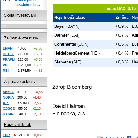
paiza.io/projec...
Index DAX -0,15 
Škola investování
Nejsilnější akcie
Změna
Nej
Bayer
(BAYN)
+0,9 %
E.
Daimler
(DAI)
+0,7 %
Ad
Zajímavé vzestupy
Continental
(CON)
+0,5 %
Lu
EMAN
43,00
+7,50
HeidelbergCement
(HEI)
+0,4 %
Fre
DETEL
710,00
+6,61
PRAPM
228,00
+5,56
Siemens
(SIE)
+0,3 %
He
VIG
1 797,00
+5,09
RBI
1 575,50
+4,61
Zajímavé poklesy
Zdroj: Bloomberg
SHELL
877,00
-10,33
NOKIA
200,00
-4,40
ATS
3 504,00
-2,56
David Halman
CZGCE
955,00
-2,15
Fio banka, a.s.
KARIN
140,00
-2,10
Kurzovní lístek
EUR
24,210
-0,08