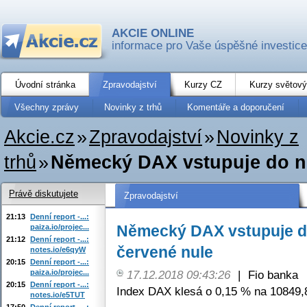
AKCIE ONLINE
informace pro Vaše úspěšné investice
Úvodní stránka
Zpravodajství
Kurzy CZ
Kurzy světový
Všechny zprávy
Novinky z trhů
Komentáře a doporučení
Akcie.cz
»
Zpravodajství
»
Novinky z
trhů
»
Německý DAX vstupuje do n
Právě diskutujete
Zpravodajství
21:13
Denní report -...:
Německý DAX vstupuje d
paiza.io/projec...
21:12
Denní report -...:
červené nule
notes.io/e6qyW
20:15
Denní report -...:
paiza.io/projec...
17.12.2018 09:43:26
|
Fio banka
20:15
Denní report -...:
Index DAX klesá o 0,15 % na 10849,
notes.io/e5TUT
17:50
Denní report -...: