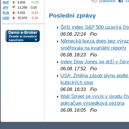
Diskutovat
F
HUF
6,655
+0,35
JPY
13,288
0,00
PLN
5,632
-0,24
Poslední zprávy
USD
20,976
-0,18
Širší index S&P 500 uzavírá čt
Fio
06.08. 22:14
Německá burza dnes bez výrazn
směřovala na kvartální reporty
Fio
06.08. 18:23
Index Dow Jones se drží v čer
Fio
06.08. 17:52
USA: Změna zásob plynu podle E
kubických stop
Fio
06.08. 16:33
Wall Street se vyvíji v úvodu 
pokračuje výsledková sezóna
Fio
06.08. 16:05