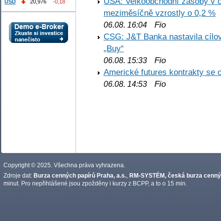
USA: Velkoobchodní zásoby v č
USD
20,976
-0,18
meziměsíčně vzrostly o 0,2 %
Fio
06.08. 16:04
CSG: J&T Banka nastavila cílo
„Buy“
Fio
06.08. 15:33
Americké futures kontrakty se 
Fio
06.08. 14:53
Copyright © 2025. Všechna práva vyhrazena.
Zdroje dat:
Burza cenných papírů Praha, a.s.
,
RM-SYSTÉM, česká burza cennýc
minut. Pro nepřihlášené jsou zpožděny i kurzy z BCPP, a to o 15 min.