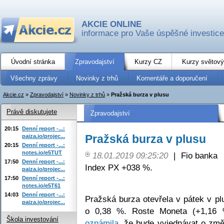
AKCIE ONLINE
informace pro Vaše úspěšné investice
Úvodní stránka
Zpravodajství
Kurzy CZ
Kurzy světový
Všechny zprávy
Novinky z trhů
Komentáře a doporučení
Akcie.cz
»
Zpravodajství
»
Novinky z trhů
»
Pražská burza v plusu
Právě diskutujete
Zpravodajství
20:15
Denní report -...:
Pražská burza v plusu
paiza.io/projec...
20:15
Denní report -...:
notes.io/e5TUT
18.01.2019 09:25:20
|
Fio banka
17:50
Denní report -...:
Index PX +038 %.
paiza.io/projec...
17:50
Denní report -...:
notes.io/e5T61
14:03
Denní report -...:
Pražská burza otevřela v pátek v p
paiza.io/projec...
o 0,38 %. Roste Moneta (+1,16 %
Škola investování
oznámila
, že bude vyjednávat o zm