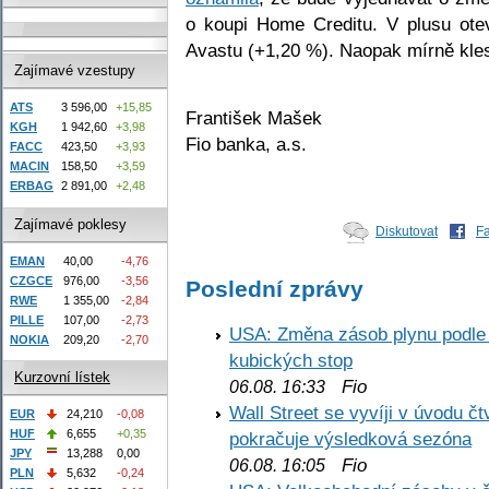
o koupi Home Creditu. V plusu ote
Avastu (+1,20 %). Naopak mírně kle
Zajímavé vzestupy
ATS
3 596,00
+15,85
František Mašek
KGH
1 942,60
+3,98
Fio banka, a.s.
FACC
423,50
+3,93
MACIN
158,50
+3,59
ERBAG
2 891,00
+2,48
Zajímavé poklesy
Diskutovat
F
EMAN
40,00
-4,76
CZGCE
976,00
-3,56
Poslední zprávy
RWE
1 355,00
-2,84
PILLE
107,00
-2,73
USA: Změna zásob plynu podle E
NOKIA
209,20
-2,70
kubických stop
Kurzovní lístek
Fio
06.08. 16:33
Wall Street se vyvíji v úvodu 
EUR
24,210
-0,08
HUF
6,655
+0,35
pokračuje výsledková sezóna
JPY
13,288
0,00
Fio
06.08. 16:05
PLN
5,632
-0,24