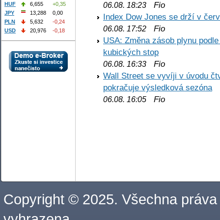
Fio
06.08. 18:23
HUF
6,655
+0,35
JPY
13,288
0,00
Index Dow Jones se drží v čer
PLN
5,632
-0,24
Fio
06.08. 17:52
USD
20,976
-0,18
USA: Změna zásob plynu podle E
kubických stop
Fio
06.08. 16:33
Wall Street se vyvíji v úvodu 
pokračuje výsledková sezóna
Fio
06.08. 16:05
Copyright © 2025. Všechna práva
vyhrazena.