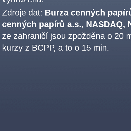
Zdroje dat:
Burza cenných papírů
cenných papírů a.s.
,
NASDAQ, N
ze zahraničí jsou zpožděna o 20 m
kurzy z BCPP, a to o 15 min.