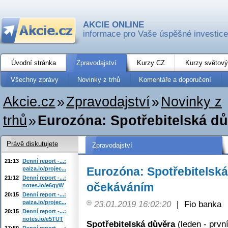
AKCIE ONLINE
informace pro Vaše úspěšné investice
Úvodní stránka
Zpravodajství
Kurzy CZ
Kurzy světový
Všechny zprávy
Novinky z trhů
Komentáře a doporučení
Akcie.cz
»
Zpravodajství
»
Novinky z
trhů
»
Eurozóna: Spotřebitelská dův
Právě diskutujete
Zpravodajství
21:13
Denní report -...:
Eurozóna: Spotřebitelská
paiza.io/projec...
21:12
Denní report -...:
očekáváním
notes.io/e6qyW
20:15
Denní report -...:
paiza.io/projec...
23.01.2019 16:02:20
|
Fio banka
20:15
Denní report -...:
notes.io/e5TUT
Spotřebitelská důvěra
(leden - prvn
17:50
Denní report -...: