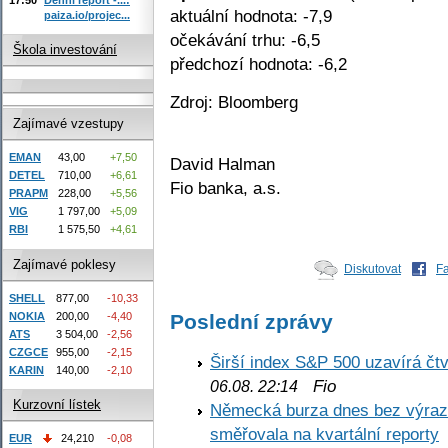
aktuální hodnota: -7,9
paiza.io/projec...
očekávání trhu: -6,5
Škola investování
předchozí hodnota: -6,2
Zdroj: Bloomberg
Zajímavé vzestupy
EMAN
43,00
+7,50
David Halman
DETEL
710,00
+6,61
Fio banka, a.s.
PRAPM
228,00
+5,56
VIG
1 797,00
+5,09
RBI
1 575,50
+4,61
Zajímavé poklesy
Diskutovat
F
SHELL
877,00
-10,33
Poslední zprávy
NOKIA
200,00
-4,40
ATS
3 504,00
-2,56
CZGCE
955,00
-2,15
Širší index S&P 500 uzavírá čt
KARIN
140,00
-2,10
Fio
06.08. 22:14
Kurzovní lístek
Německá burza dnes bez výrazn
směřovala na kvartální reporty
EUR
24,210
-0,08