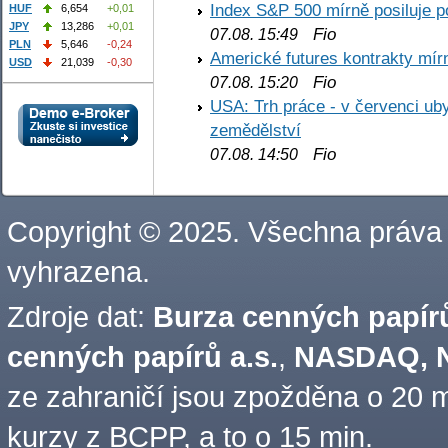
Index S&P 500 mírně posiluje p
HUF
6,654
+0,01
JPY
13,286
+0,01
Fio
07.08. 15:49
PLN
5,646
-0,24
Americké futures kontrakty mírn
USD
21,039
-0,30
Fio
07.08. 15:20
USA: Trh práce - v červenci ub
zemědělství
Fio
07.08. 14:50
Copyright © 2025. Všechna práva
vyhrazena.
Zdroje dat:
Burza cenných papírů
cenných papírů a.s.
,
NASDAQ, N
ze zahraničí jsou zpožděna o 20 m
kurzy z BCPP, a to o 15 min.