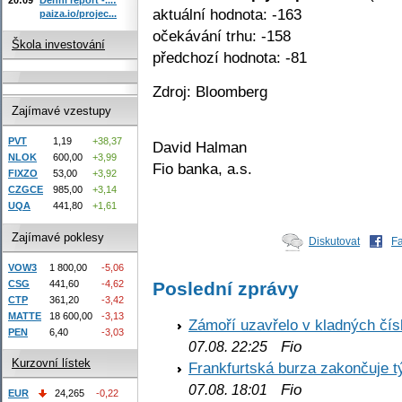
aktuální hodnota: -163
paiza.io/projec...
očekávání trhu: -158
Škola investování
předchozí hodnota: -81
Zdroj: Bloomberg
Zajímavé vzestupy
PVT
1,19
+38,37
David Halman
NLOK
600,00
+3,99
Fio banka, a.s.
FIXZO
53,00
+3,92
CZGCE
985,00
+3,14
UQA
441,80
+1,61
Zajímavé poklesy
Diskutovat
F
VOW3
1 800,00
-5,06
Poslední zprávy
CSG
441,60
-4,62
CTP
361,20
-3,42
MATTE
18 600,00
-3,13
Zámoří uzavřelo v kladných č
PEN
6,40
-3,03
Fio
07.08. 22:25
Kurzovní lístek
Frankfurtská burza zakončuje 
Fio
07.08. 18:01
EUR
24,265
-0,22