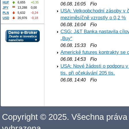
HUF
6,655
+0,35
Fio
06.08. 16:05
JPY
13,288
0,00
USA: Velkoobchodní zásoby v č
PLN
5,632
-0,24
meziměsíčně vzrostly o 0,2 %
USD
20,976
-0,18
Fio
06.08. 16:04
CSG: J&T Banka nastavila cílo
„Buy“
Fio
06.08. 15:33
Americké futures kontrakty se 
Fio
06.08. 14:53
USA: Nové žádosti o podporu v
tis. při očekávání 205 tis.
Fio
06.08. 14:40
Copyright © 2025. Všechna práva
vyhrazena.