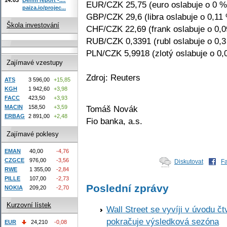
EUR/CZK 25,75 (euro oslabuje o 0 %
paiza.io/projec...
GBP/CZK 29,6 (libra oslabuje o 0,11
Škola investování
CHF/CZK 22,69 (frank oslabuje o 0,
RUB/CZK 0,3391 (rubl oslabuje o 0,
PLN/CZK 5,9918 (zlotý oslabuje o 0,
Zajímavé vzestupy
Zdroj: Reuters
ATS
3 596,00
+15,85
KGH
1 942,60
+3,98
FACC
423,50
+3,93
Tomáš Novák
MACIN
158,50
+3,59
ERBAG
2 891,00
+2,48
Fio banka, a.s.
Zajímavé poklesy
EMAN
40,00
-4,76
CZGCE
976,00
-3,56
Diskutovat
F
RWE
1 355,00
-2,84
PILLE
107,00
-2,73
Poslední zprávy
NOKIA
209,20
-2,70
Kurzovní lístek
Wall Street se vyvíji v úvodu 
pokračuje výsledková sezóna
EUR
24,210
-0,08