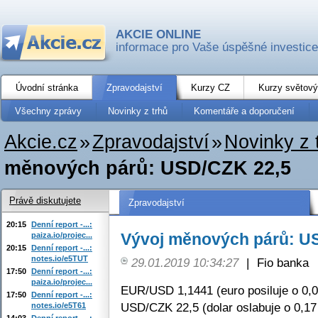
AKCIE ONLINE
informace pro Vaše úspěšné investice
Úvodní stránka
Zpravodajství
Kurzy CZ
Kurzy světový
Všechny zprávy
Novinky z trhů
Komentáře a doporučení
Akcie.cz
»
Zpravodajství
»
Novinky z 
měnových párů: USD/CZK 22,5
Právě diskutujete
Zpravodajství
20:15
Denní report -...:
Vývoj měnových párů: U
paiza.io/projec...
20:15
Denní report -...:
notes.io/e5TUT
29.01.2019 10:34:27
|
Fio banka
17:50
Denní report -...:
paiza.io/projec...
EUR/USD 1,1441 (euro posiluje o 0,
17:50
Denní report -...:
USD/CZK 22,5 (dolar oslabuje o 0,1
notes.io/e5T61
14:03
Denní report -...: