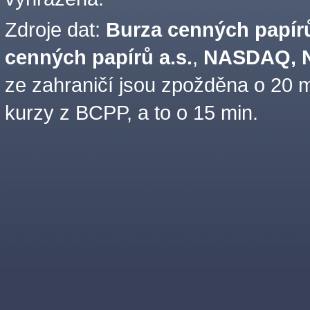
Zdroje dat:
Burza cenných papírů
cenných papírů a.s.
,
NASDAQ, N
ze zahraničí jsou zpožděna o 20 m
kurzy z BCPP, a to o 15 min.