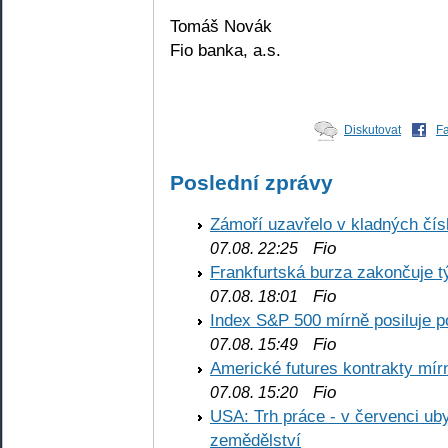
Tomáš Novák
Fio banka, a.s.
Diskutovat
F
Poslední zprávy
Zámoří uzavřelo v kladných č
Fio
07.08. 22:25
Frankfurtská burza zakončuje 
Fio
07.08. 18:01
Index S&P 500 mírně posiluje p
Fio
07.08. 15:49
Americké futures kontrakty mírn
Fio
07.08. 15:20
USA: Trh práce - v červenci ub
zemědělství