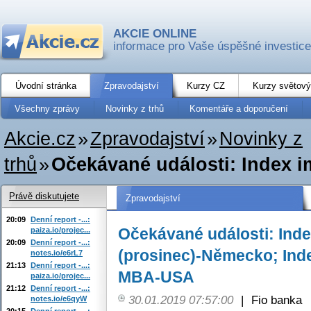
AKCIE ONLINE
informace pro Vaše úspěšné investice
Úvodní stránka
Zpravodajství
Kurzy CZ
Kurzy světový
Všechny zprávy
Novinky z trhů
Komentáře a doporučení
Akcie.cz
»
Zpravodajství
»
Novinky z
trhů
»
Očekávané události: Index i
Právě diskutujete
Zpravodajství
20:09
Denní report -...:
Očekávané události: Inde
paiza.io/projec...
20:09
Denní report -...:
(prosinec)-Německo; Ind
notes.io/e6rL7
21:13
Denní report -...:
MBA-USA
paiza.io/projec...
21:12
Denní report -...:
30.01.2019 07:57:00
|
Fio banka
notes.io/e6qyW
20:15
Denní report -...: