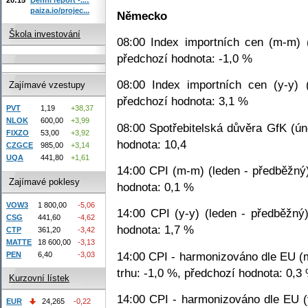
paiza.io/projec...
Německo
Škola investování
08:00 Index importních cen (m-m) (
předchozí hodnota: -1,0 %
08:00 Index importních cen (y-y) 
Zajímavé vzestupy
předchozí hodnota: 3,1 %
PVT
1,19
+38,37
NLOK
600,00
+3,99
08:00 Spotřebitelská důvěra GfK (ún
FIXZO
53,00
+3,92
hodnota: 10,4
CZGCE
985,00
+3,14
UQA
441,80
+1,61
14:00 CPI (m-m) (leden - předběžný)
Zajímavé poklesy
hodnota: 0,1 %
VOW3
1 800,00
-5,06
14:00 CPI (y-y) (leden - předběžný
CSG
441,60
-4,62
hodnota: 1,7 %
CTP
361,20
-3,42
MATTE
18 600,00
-3,13
14:00 CPI - harmonizováno dle EU (
PEN
6,40
-3,03
trhu: -1,0 %, předchozí hodnota: 0,3
Kurzovní lístek
14:00 CPI - harmonizováno dle EU (
EUR
24,265
-0,22