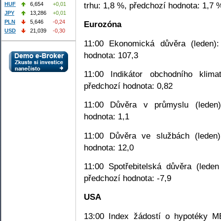
trhu: 1,8 %, předchozí hodnota: 1,7 
HUF
6,654
+0,01
JPY
13,286
+0,01
PLN
5,646
-0,24
Eurozóna
USD
21,039
-0,30
11:00 Ekonomická důvěra (leden):
hodnota: 107,3
11:00 Indikátor obchodního klima
předchozí hodnota: 0,82
11:00 Důvěra v průmyslu (leden)
hodnota: 1,1
11:00 Důvěra ve službách (leden)
hodnota: 12,0
11:00 Spotřebitelská důvěra (leden
předchozí hodnota: -7,9
USA
13:00 Index žádostí o hypotéky MB