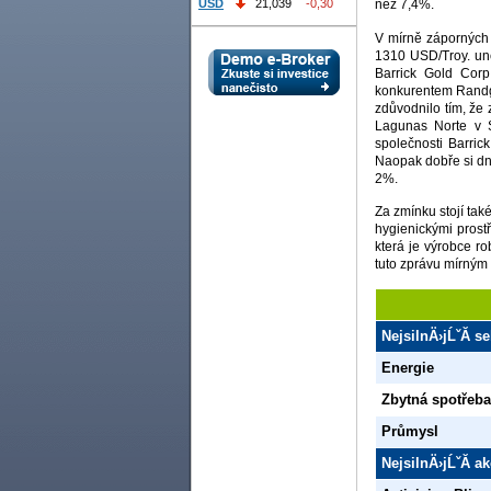
USD
21,039
-0,30
než 7,4%.
V mírně záporných 
1310 USD/Troy. unc
Barrick Gold Cor
konkurentem Randgo
zdůvodnilo tím, že
Lagunas Norte v S
společnosti Barric
Naopak dobře si dne
2%.
Za zmínku stojí tak
hygienickými prost
která je výrobce ro
tuto zprávu mírným
NejsilnÄ›jĹˇĂ­ s
Energie
Zbytná spotřeb
Průmysl
NejsilnÄ›jĹˇĂ­ a