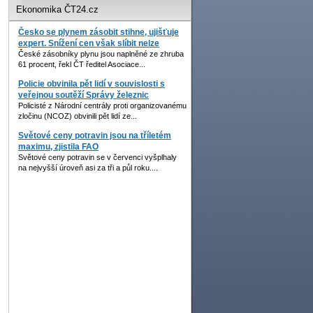
Ekonomika ČT24.cz
Česko se plynem zásobit stihne, ujišťuje
expert. Snížení cen však slíbit nelze
České zásobníky plynu jsou naplněné ze zhruba
61 procent, řekl ČT ředitel Asociace...
Policie obvinila pět lidí v souvislosti s
veřejnou soutěží Správy železnic
Policisté z Národní centrály proti organizovanému
zločinu (NCOZ) obvinili pět lidí ze...
Světové ceny potravin jsou na tříletém
maximu, zjistila FAO
Světové ceny potravin se v červenci vyšplhaly
na nejvyšší úroveň asi za tři a půl roku....