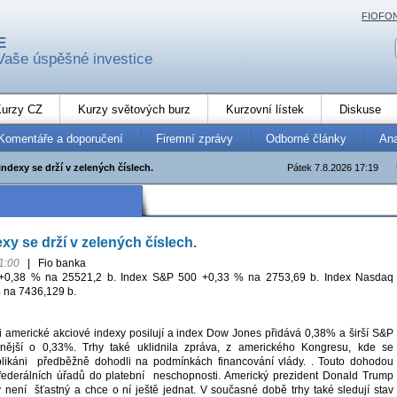
FIOFO
E
Vaše úspěšné investice
urzy CZ
Kurzy světových burz
Kurzovní lístek
Diskuse
Komentáře a doporučení
Firemní zprávy
Odborné články
An
ndexy se drží v zelených číslech.
Pátek 7.8.2026 17:19
xy se drží v zelených číslech.
1:00
|
Fio banka
+0,38 % na 25521,2 b. Index S&P 500 +0,33 % na 2753,69 b. Index Nasdaq
 na 7436,129 b.
i americké akciové indexy posilují a index Dow Jones přidává 0,38% a širší S&P
nější o 0,33%. Trhy také uklidnila zpráva, z amerického Kongresu, kde se
likáni předběžně dohodli na podmínkách financování vlády. . Touto dohodou
derálních úřadů do platební neschopnosti. Americký prezident Donald Trump
 není šťastný a chce o ní ještě jednat. V současné době trhy také sledují stav