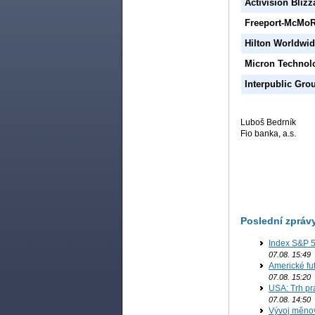
Activision Blizz
Freeport-McMo
Hilton Worldwi
Micron Technol
Interpublic Gro
Luboš Bedrník
Fio banka, a.s.
Poslední zpráv
Index S&P 5
07.08. 15:49
Americké fut
07.08. 15:20
USA: Trh prá
07.08. 14:50
Vývoj měno