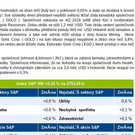
hodnotách se dnes drží žlutý kov s poklesem 0,05% a zlato se dostává k úrovni
i. Své výsledky dnes představil největší světový těžař zlata kanadská společnost
p. ( GOLD ). Společnost vykázala ve 4Q 2018 ještě před fúzí s londýnským
ld Resources čistou ztrátu ve výši 1,2 mld. USD. Tuto ztrátu vedení společnosti
 ztráta nastala v důsledku přidělené pokuty 900 mil. USD ohledně dolů Veladero a
everní Americe a také své sehrál nižší výstup z dolu Acacia Mining. Akcie
k Gold. Corp. ( GOLD ) na tuto situaci reagují negativně a ztrácí více než 3,8%.
s vedou akcie těžaře zlata Eldorado Gold. Corp ( EGO ), které posilují o více než
é společnost Johnson &Johnson ( JNJ ), která se zabývá farmaky, zdravotnickými a
ředky. Společnost informovala, že se dohodla na koupi společnosti Auris Health,
botiky k chirurgickým zákrokům za cca 3,4 mld. USD v hotovosti. Akcie reagují na
 poklesem o 0,3%.
Index S&P 500 +0,33 % na 2753,69 b.
ektory S&P
ZmÄ›na
NejslabĹˇĂ­ sektory S&P
ZmÄ›na
+0,8 %
Utility
-0,6 %
aeba
+0,6 %
Nezbytná spotřeba
+0,1 %
+0,6 %
Zdravotnictví
+0,1 %
kcie S&P
ZmÄ›na
NejslabĹˇĂ­ akcie S&P
ZmÄ›na