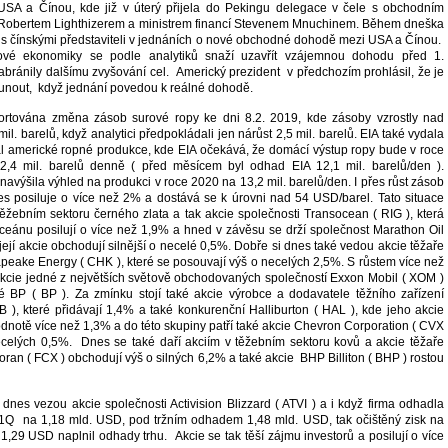
USA a Čínou, kde již v úterý přijela do Pekingu delegace v čele s obchodním
bertem Lighthizerem a ministrem financí Stevenem Mnuchinem. Během dneška
 s čínskými představiteli v jednáních o nové obchodné dohodě mezi USA a Čínou.
tové ekonomiky se podle analytiků snaží uzavřít vzájemnou dohodu před 1.
abránily dalšímu zvyšování cel. Americký prezident v předchozím prohlásil, že je
unout, když jednání povedou k reálné dohodě.
ortována změna zásob surové ropy ke dni 8.2. 2019, kde zásoby vzrostly nad
il. barelů, když analytici předpokládali jen nárůst 2,5 mil. barelů. EIA také vydala
ýkal americké ropné produkce, kde EIA očekává, že domácí výstup ropy bude v roce
,4 mil. barelů denně ( před měsícem byl odhad EIA 12,1 mil. barelů/den ).
avýšila výhled na produkci v roce 2020 na 13,2 mil. barelů/den. I přes růst zásob
s posiluje o více než 2% a dostává se k úrovni nad 54 USD/barel. Tato situace
těžebním sektoru černého zlata a tak akcie společnosti Transocean ( RIG ), která
 oceánu posilují o více než 1,9% a hned v závěsu se drží společnost Marathon Oil
její akcie obchodují silnější o necelé 0,5%. Dobře si dnes také vedou akcie těžaře
peake Energy ( CHK ), které se posouvají výš o necelých 2,5%. S růstem více než
kcie jedné z největších světově obchodovaných společností Exxon Mobil ( XOM )
ké BP ( BP ). Za zmínku stojí také akcie výrobce a dodavatele těžního zařízení
 ), které přidávají 1,4% a také konkurenční Halliburton ( HAL ), kde jeho akcie
hodnotě více než 1,3% a do této skupiny patří také akcie Chevron Corporation ( CVX
necelých 0,5%. Dnes se také daří akciím v těžebním sektoru kovů a akcie těžaře
an ( FCX ) obchodují výš o silných 6,2% a také akcie BHP Billiton ( BHP ) rostou
dnes vezou akcie společnosti Activision Blizzard ( ATVI ) a i když firma odhadla
 1Q na 1,18 mld. USD, pod tržním odhadem 1,48 mld. USD, tak očištěný zisk na
 1,29 USD naplnil odhady trhu. Akcie se tak těší zájmu investorů a posilují o více