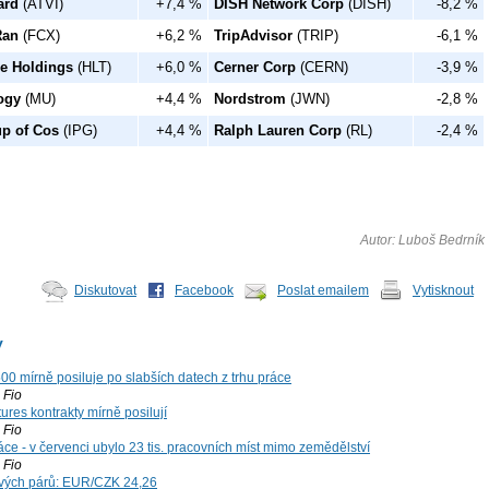
ard
(ATVI)
+7,4 %
DISH Network Corp
(DISH)
-8,2 %
Ran
(FCX)
+6,2 %
TripAdvisor
(TRIP)
-6,1 %
de Holdings
(HLT)
+6,0 %
Cerner Corp
(CERN)
-3,9 %
ogy
(MU)
+4,4 %
Nordstrom
(JWN)
-2,8 %
up of Cos
(IPG)
+4,4 %
Ralph Lauren Corp
(RL)
-2,4 %
Autor: Luboš Bedrník
Diskutovat
Facebook
Poslat emailem
Vytisknout
y
00 mírně posiluje po slabších datech z trhu práce
Fio
ures kontrakty mírně posilují
Fio
ce - v červenci ubylo 23 tis. pracovních míst mimo zemědělství
Fio
vých párů: EUR/CZK 24,26