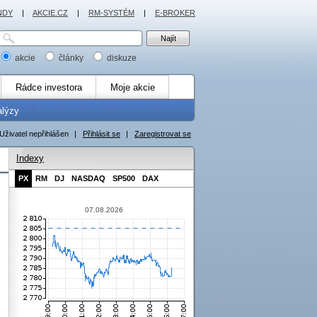
NDY
|
AKCIE.CZ
|
RM-SYSTÉM
|
E-BROKER
akcie
články
diskuze
Rádce investora
Moje akcie
alýzy
Uživatel nepřihlášen
|
Přihlásit se
|
Zaregistrovat se
Indexy
PX
RM
DJ
NASDAQ
SP500
DAX
07.08.2026