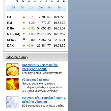
1d
5d
1m
3m
6m
1y
PX
-0,71
2 785,07
16:15:29
RM
-1,20
772,27
16:58:30
DJIA
+0,32
54 056,43
16:58:07
NASDAQ
+1,03
26 619,35
16:57:57
SP500
0,00
4 357,73
22.09.21
DAX
+0,94
26 384,77
16:58:39
Odborné články
Optimismus kolem umělé
inteligence nemizí
Trhy navíc chtějí vidět návratnost
Výsledková sezóna
Nasdaq pod tlakem, luxus s
rozdílnými výsledky a vývoj akcií
CSG před klíčovými výsledky
Varování před ropným šokem z
Blízkého východu
ECB ponechala sazby beze změny