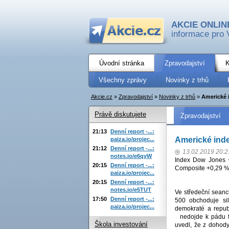
AKCIE ONLIN
informace pro 
Úvodní stránka
Zpravodajství
K
Všechny zprávy
Novinky z trhů
Akcie.cz
»
Zpravodajství
»
Novinky z trhů
»
Americké i
Právě diskutujete
Zpravodajství
21:13
Denní report -...:
Americké inde
paiza.io/projec...
21:12
Denní report -...:
13.02.2019 20:2
notes.io/e6qyW
Index Dow Jones 
20:15
Denní report -...:
Composite +0,29 %
paiza.io/projec...
20:15
Denní report -...:
notes.io/e5TUT
Ve středeční seanc
17:50
Denní report -...:
500 obchoduje sil
paiza.io/projec...
demokraté a repub
nedojde k pádu fe
Škola investování
uvedl, že z dohody