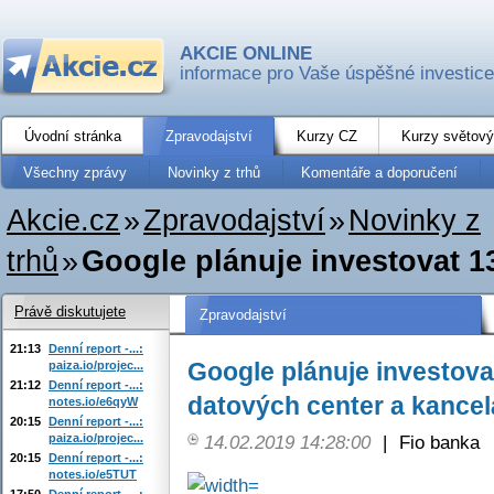
AKCIE ONLINE
informace pro Vaše úspěšné investice
Úvodní stránka
Zpravodajství
Kurzy CZ
Kurzy světový
Všechny zprávy
Novinky z trhů
Komentáře a doporučení
Akcie.cz
»
Zpravodajství
»
Novinky z
trhů
»
Google plánuje investovat 13
Právě diskutujete
Zpravodajství
21:13
Denní report -...:
Google plánuje investova
paiza.io/projec...
21:12
Denní report -...:
datových center a kancel
notes.io/e6qyW
20:15
Denní report -...:
paiza.io/projec...
14.02.2019 14:28:00
|
Fio banka
20:15
Denní report -...:
notes.io/e5TUT
17:50
Denní report -...: