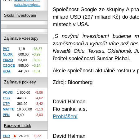
paiza.io/projec...
Společnost Google ze skupiny Alphab
Škola investování
miliard USD (297 miliard Kč) do dat
místech v USA.
„S novými investicemi budeme mo
Zajímavé vzestupy
zaměstnanců a vytvořit více než des
PVT
1,19
+38,37
Nevadě, Ohiu, Texasu, Oklahomě, Jižn
NLOK
600,00
+3,99
ředitel společnosti Sundar Pichai.
FIXZO
53,00
+3,92
CZGCE
985,00
+3,14
Akcie společnosti aktuálně rostou v 
UQA
441,80
+1,61
Zdroj: Bloomberg
Zajímavé poklesy
VOW3
1 800,00
-5,06
CSG
441,60
-4,62
David Halman
CTP
361,20
-3,42
Fio banka, a.s.
MATTE
18 600,00
-3,13
PEN
6,40
-3,03
Prohlášení
Kurzovní lístek
David Halman
EUR
24,265
-0,22