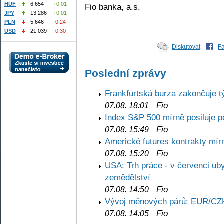
HUF
6,654
+0,01
Fio banka, a.s.
JPY
13,286
+0,01
PLN
5,646
-0,24
USD
21,039
-0,30
Diskutovat
F
Poslední zprávy
Frankfurtská burza zakončuje 
Fio
07.08. 18:01
Index S&P 500 mírně posiluje p
Fio
07.08. 15:49
Americké futures kontrakty mírn
Fio
07.08. 15:20
USA: Trh práce - v červenci ub
zemědělství
Fio
07.08. 14:50
Vývoj měnových párů: EUR/CZ
Fio
07.08. 14:05