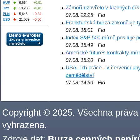
HUF
6,654
+0,01
Zámoří uzavřelo v kladných č
JPY
13,286
+0,01
PLN
5,646
-0,24
Fio
07.08. 22:25
USD
21,039
-0,30
Frankfurtská burza zakončuje 
Fio
07.08. 18:01
Index S&P 500 mírně posiluje p
Fio
07.08. 15:49
Americké futures kontrakty mírn
Fio
07.08. 15:20
USA: Trh práce - v červenci ub
zemědělství
Fio
07.08. 14:50
Copyright © 2025. Všechna práva
vyhrazena.
Zdroje dat:
Burza cenných papírů