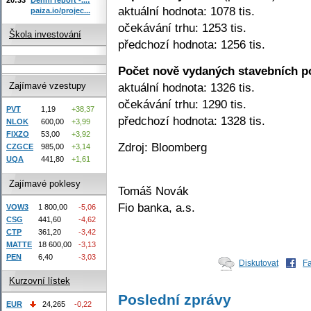
aktuální hodnota: 1078 tis.
paiza.io/projec...
očekávání trhu: 1253 tis.
Škola investování
předchozí hodnota: 1256 tis.
Počet nově vydaných stavebních p
aktuální hodnota: 1326 tis.
Zajímavé vzestupy
očekávání trhu: 1290 tis.
PVT
1,19
+38,37
předchozí hodnota: 1328 tis.
NLOK
600,00
+3,99
FIXZO
53,00
+3,92
Zdroj: Bloomberg
CZGCE
985,00
+3,14
UQA
441,80
+1,61
Zajímavé poklesy
Tomáš Novák
Fio banka, a.s.
VOW3
1 800,00
-5,06
CSG
441,60
-4,62
CTP
361,20
-3,42
MATTE
18 600,00
-3,13
PEN
6,40
-3,03
Diskutovat
F
Kurzovní lístek
Poslední zprávy
EUR
24,265
-0,22