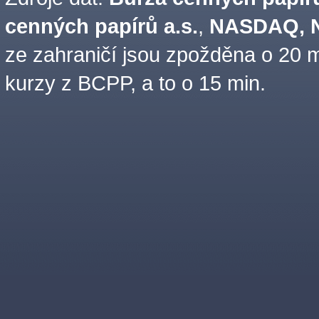
cenných papírů a.s.
,
NASDAQ, N
ze zahraničí jsou zpožděna o 20 m
kurzy z BCPP, a to o 15 min.