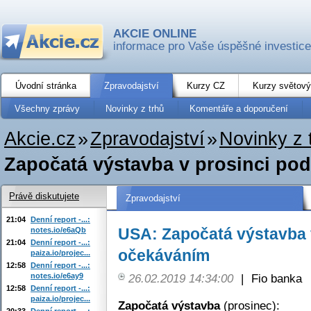
AKCIE ONLINE
informace pro Vaše úspěšné investice
Úvodní stránka
Zpravodajství
Kurzy CZ
Kurzy světový
Všechny zprávy
Novinky z trhů
Komentáře a doporučení
Akcie.cz
»
Zpravodajství
»
Novinky z 
Započatá výstavba v prosinci po
Právě diskutujete
Zpravodajství
21:04
Denní report -...:
USA: Započatá výstavba 
notes.io/e6aQb
21:04
Denní report -...:
očekáváním
paiza.io/projec...
12:58
Denní report -...:
notes.io/e6ay9
26.02.2019 14:34:00
|
Fio banka
12:58
Denní report -...:
paiza.io/projec...
Započatá výstavba
(prosinec):
20:33
Denní report -...: