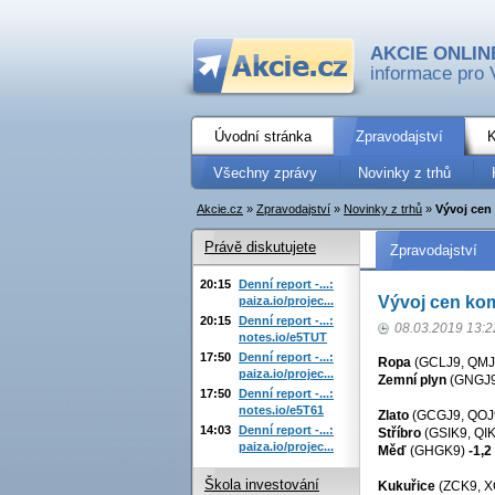
AKCIE ONLIN
informace pro 
Úvodní stránka
Zpravodajství
K
Všechny zprávy
Novinky z trhů
Akcie.cz
»
Zpravodajství
»
Novinky z trhů
»
Vývoj cen 
Právě diskutujete
Zpravodajství
20:15
Denní report -...:
Vývoj cen kom
paiza.io/projec...
20:15
Denní report -...:
08.03.2019 13:2
notes.io/e5TUT
17:50
Denní report -...:
Ropa
(GCLJ9, QM
paiza.io/projec...
Zemní plyn
(GNGJ9
17:50
Denní report -...:
notes.io/e5T61
Zlato
(GCGJ9, QOJ
14:03
Denní report -...:
Stříbro
(GSIK9, QI
paiza.io/projec...
Měď
(GHGK9)
-1,2
Škola investování
Kukuřice
(ZCK9, 