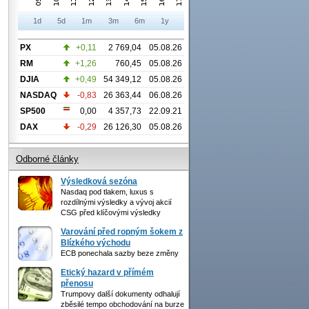
1d
5d
1m
3m
6m
1y
PX
+0,11
2 769,04
05.08.26
RM
+1,26
760,45
05.08.26
DJIA
+0,49
54 349,12
05.08.26
NASDAQ
-0,83
26 363,44
06.08.26
SP500
0,00
4 357,73
22.09.21
DAX
-0,29
26 126,30
05.08.26
Odborné články
Výsledková sezóna
Nasdaq pod tlakem, luxus s
rozdílnými výsledky a vývoj akcií
CSG před klíčovými výsledky
Varování před ropným šokem z
Blízkého východu
ECB ponechala sazby beze změny
Etický hazard v přímém
přenosu
Trumpovy další dokumenty odhalují
zběsilé tempo obchodování na burze