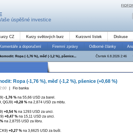
FIOFO
E
Vaše úspěšné investice
urzy CZ
Kurzy světových burz
Kurzovní lístek
Diskuse
Komentáře a doporučení
Firemní zprávy
Odborné články
An
komodit: Ropa (-1,76 %), měď (-1,2 %), pšenice...
Čtvrtek 6.8.2026 2:46
odit: Ropa (-1,76 %), měď (-1,2 %), pšenice (+0,68 %)
2:00
|
Fio banka
J9)
-1,76 %
na 55,66 USD za barel.
, QGJ9)
+0,28 %
na 2,874 USD za mbtu.
9)
+0,54 %
na 1293 USD za unci.
K9)
+0,47 %
na 15,11 USD za unci.
 %
na 2,8755 USD za libru.
XCK9)
+0,27 %
na 3,6625 USD za bušl.