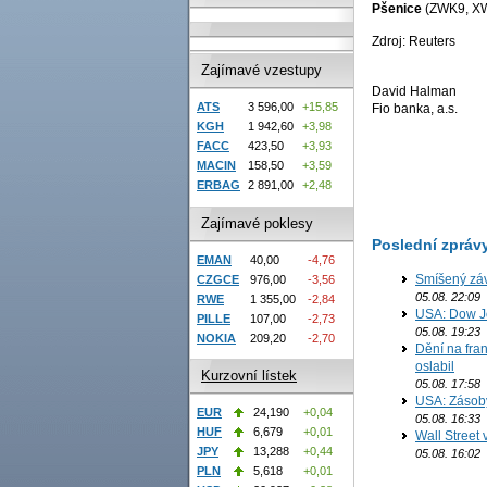
Pšenice
(ZWK9, X
Zdroj: Reuters
Zajímavé vzestupy
David Halman
ATS
3 596,00
+15,85
Fio banka, a.s.
KGH
1 942,60
+3,98
FACC
423,50
+3,93
MACIN
158,50
+3,59
ERBAG
2 891,00
+2,48
Zajímavé poklesy
Poslední zpráv
EMAN
40,00
-4,76
Smíšený záv
CZGCE
976,00
-3,56
05.08. 22:09
RWE
1 355,00
-2,84
USA: Dow J
PILLE
107,00
-2,73
05.08. 19:23
NOKIA
209,20
-2,70
Dění na fran
oslabil
Kurzovní lístek
05.08. 17:58
USA: Zásoby 
EUR
24,190
+0,04
05.08. 16:33
HUF
6,679
+0,01
Wall Street
JPY
13,288
+0,44
05.08. 16:02
PLN
5,618
+0,01