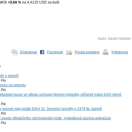
WK9)
+0,68 %
na 4,4125 USD za bušl.
Autor: David Halman
Diskutovat
Facebook
Poslat emailem
Vytisknout
y
ěr v zámoří
Fio
ones na rekordu
Fio
kfurtské burze ve středu určovaly firemní výsledky, přičemž index DAX mírně
Fio
surové ropy podle EIA k 31. červenci vzrostly o 2479 tis. barelů
Fio
 v úvodu středečního obchodování roste, výsledková sezóna pokračuje
Fio