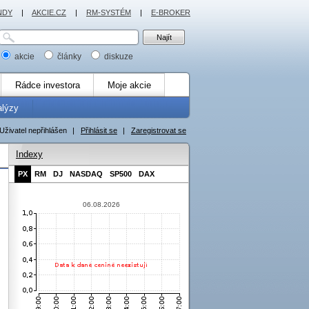
NDY
|
AKCIE.CZ
|
RM-SYSTÉM
|
E-BROKER
akcie
články
diskuze
Rádce investora
Moje akcie
alýzy
Uživatel nepřihlášen
|
Přihlásit se
|
Zaregistrovat se
Indexy
PX
RM
DJ
NASDAQ
SP500
DAX
06.08.2026