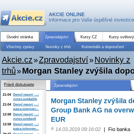
AKCIE ONLINE
informace pro Vaše úspěšné investice
Úvodní stránka
Zpravodajství
Kurzy CZ
Kurzy světový
Všechny zprávy
Novinky z trhů
Komentáře a doporučení
Akcie.cz
»
Zpravodajství
»
Novinky z
trhů
»
Morgan Stanley zvýšila dopo
Právě diskutujete
Zpravodajství
21:04
Denní report -...:
Morgan Stanley zvýšila d
notes.io/e6aQb
21:04
Denní report -...:
Group Bank AG na overwe
paiza.io/projec...
12:58
Denní report -...:
EUR
notes.io/e6ay9
12:58
Denní report -...:
14.03.2019 09:16:02
|
Fio banka
paiza.io/projec...
20:33
Denní report -...: