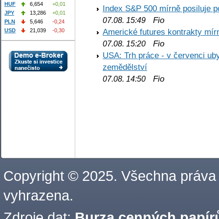
HUF
6,654
+0,01
Index S&P 500 mírně posiluje p
JPY
13,286
+0,01
Fio
07.08. 15:49
PLN
5,646
-0,24
Americké futures kontrakty mírn
USD
21,039
-0,30
Fio
07.08. 15:20
USA: Trh práce - v červenci ub
zemědělství
Fio
07.08. 14:50
Copyright © 2025. Všechna práva
vyhrazena.
Zdroje dat:
Burza cenných papírů