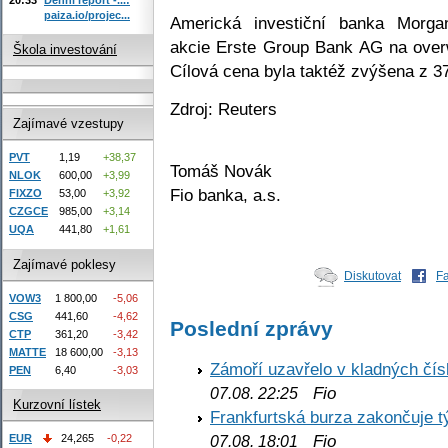
paiza.io/projec...
Americká investiční banka Morga
akcie Erste Group Bank AG na over
Škola investování
Cílová cena byla taktéž zvýšena z 
Zdroj: Reuters
Zajímavé vzestupy
PVT
1,19
+38,37
Tomáš Novák
NLOK
600,00
+3,99
Fio banka, a.s.
FIXZO
53,00
+3,92
CZGCE
985,00
+3,14
UQA
441,80
+1,61
Zajímavé poklesy
Diskutovat
F
VOW3
1 800,00
-5,06
CSG
441,60
-4,62
Poslední zprávy
CTP
361,20
-3,42
MATTE
18 600,00
-3,13
Zámoří uzavřelo v kladných č
PEN
6,40
-3,03
Fio
07.08. 22:25
Kurzovní lístek
Frankfurtská burza zakončuje 
Fio
EUR
24,265
-0,22
07.08. 18:01