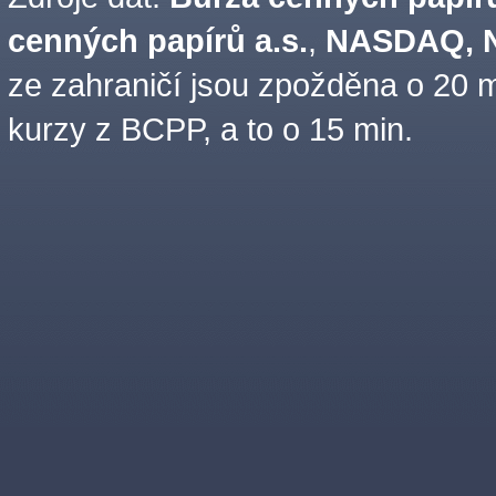
cenných papírů a.s.
,
NASDAQ, N
ze zahraničí jsou zpožděna o 20 m
kurzy z BCPP, a to o 15 min.