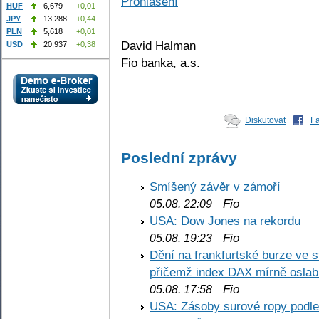
Prohlášení
HUF
6,679
+0,01
JPY
13,288
+0,44
PLN
5,618
+0,01
David Halman
USD
20,937
+0,38
Fio banka, a.s.
Diskutovat
F
Poslední zprávy
Smíšený závěr v zámoří
Fio
05.08. 22:09
USA: Dow Jones na rekordu
Fio
05.08. 19:23
Dění na frankfurtské burze ve s
přičemž index DAX mírně oslabi
Fio
05.08. 17:58
USA: Zásoby surové ropy podle 