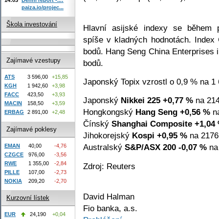
paiza.io/projec...
Škola investování
Hlavní asijské indexy se během 
spíše v kladných hodnotách. Index
bodů. Hang Seng China Enterprises i
Zajímavé vzestupy
bodů.
ATS
3 596,00
+15,85
Japonský Topix vzrostl o 0,9 % na 1
KGH
1 942,60
+3,98
FACC
423,50
+3,93
Japonský
Nikkei 225
+0,77 %
na 214
MACIN
158,50
+3,59
Hongkongský
Hang Seng
+0,56 %
na
ERBAG
2 891,00
+2,48
Čínský
Shanghai Composite
+1,04
Zajímavé poklesy
Jihokorejský
Kospi
+0,95 %
na 2176,
Australský
S&P/ASX 200
-0,07 %
na 
EMAN
40,00
-4,76
CZGCE
976,00
-3,56
RWE
1 355,00
-2,84
Zdroj: Reuters
PILLE
107,00
-2,73
NOKIA
209,20
-2,70
David Halman
Kurzovní lístek
Fio banka, a.s.
EUR
24,190
+0,04