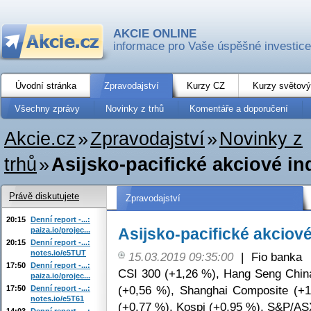
AKCIE ONLINE
informace pro Vaše úspěšné investice
Úvodní stránka
Zpravodajství
Kurzy CZ
Kurzy světový
Všechny zprávy
Novinky z trhů
Komentáře a doporučení
Akcie.cz
»
Zpravodajství
»
Novinky z
trhů
»
Asijsko-pacifické akciové in
Právě diskutujete
Zpravodajství
20:15
Denní report -...:
Asijsko-pacifické akciové
paiza.io/projec...
20:15
Denní report -...:
notes.io/e5TUT
15.03.2019 09:35:00
|
Fio banka
17:50
Denní report -...:
CSI 300 (+1,26 %), Hang Seng Chin
paiza.io/projec...
(+0,56 %), Shanghai Composite (+1
17:50
Denní report -...:
notes.io/e5T61
(+0,77 %), Kospi (+0,95 %), S&P/AS
14:03
Denní report -...: