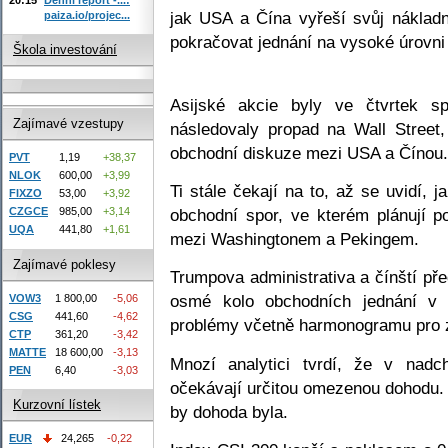
jak USA a Čína vyřeší svůj nákladn
paiza.io/projec...
pokračovat jednání na vysoké úrovn
Škola investování
Asijské akcie byly ve čtvrtek s
Zajímavé vzestupy
následovaly propad na Wall Street, 
obchodní diskuze mezi USA a Čínou.
PVT
1,19
+38,37
NLOK
600,00
+3,99
Ti stále čekají na to, až se uvidí,
FIXZO
53,00
+3,92
obchodní spor, ve kterém plánují p
CZGCE
985,00
+3,14
UQA
441,80
+1,61
mezi Washingtonem a Pekingem.
Zajímavé poklesy
Trumpova administrativa a čínští pře
osmé kolo obchodních jednání v 
VOW3
1 800,00
-5,06
CSG
441,60
-4,62
problémy včetně harmonogramu pro zr
CTP
361,20
-3,42
MATTE
18 600,00
-3,13
Mnozí analytici tvrdí, že v nadc
PEN
6,40
-3,03
očekávají určitou omezenou dohodu. 
Kurzovní lístek
by dohoda byla.
EUR
24,265
-0,22