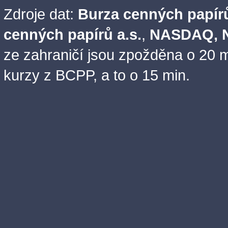
Zdroje dat:
Burza cenných papírů
cenných papírů a.s.
,
NASDAQ, N
ze zahraničí jsou zpožděna o 20 m
kurzy z BCPP, a to o 15 min.