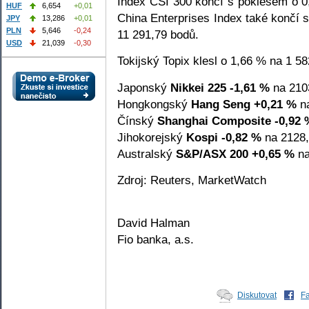
Index CSI 300 končí s poklesem o 
HUF
6,654
+0,01
China Enterprises Index také končí 
JPY
13,286
+0,01
PLN
5,646
-0,24
11 291,79 bodů.
USD
21,039
-0,30
Tokijský Topix klesl o 1,66 % na 1 5
Japonský
Nikkei 225
-1,61 %
na 210
Hongkongský
Hang Seng
+0,21 %
na
Čínský
Shanghai Composite
-0,92 
Jihokorejský
Kospi
-0,82 %
na 2128,
Australský
S&P/ASX 200
+0,65 %
na
Zdroj: Reuters, MarketWatch
David Halman
Fio banka, a.s.
Diskutovat
F