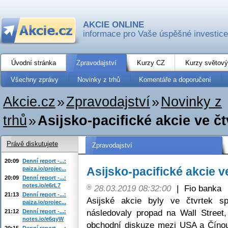
AKCIE ONLINE
informace pro Vaše úspěšné investice
Úvodní stránka
Zpravodajství
Kurzy CZ
Kurzy světový
Všechny zprávy
Novinky z trhů
Komentáře a doporučení
Akcie.cz
»
Zpravodajství
»
Novinky z
trhů
»
Asijsko-pacifické akcie ve č
Právě diskutujete
Zpravodajství
20:09
Denní report -...:
Asijsko-pacifické akcie v
paiza.io/projec...
20:09
Denní report -...:
notes.io/e6rL7
28.03.2019 08:32:00
|
Fio banka
21:13
Denní report -...:
Asijské akcie byly ve čtvrtek s
paiza.io/projec...
následovaly propad na Wall Street, 
21:12
Denní report -...:
notes.io/e6qyW
obchodní diskuze mezi USA a Čínou. 
20:15
Denní report -...: