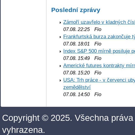
Poslední zprávy
Zámoří uzavřelo v kladných č
Fio
07.08. 22:25
Frankfurtská burza zakončuje 
Fio
07.08. 18:01
Index S&P 500 mírně posiluje p
Fio
07.08. 15:49
Americké futures kontrakty mírn
Fio
07.08. 15:20
USA: Trh práce - v červenci ub
zemědělství
Fio
07.08. 14:50
Copyright © 2025. Všechna práva
vyhrazena.