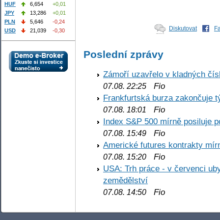
HUF
6,654
+0,01
JPY
13,286
+0,01
PLN
5,646
-0,24
Diskutovat
F
USD
21,039
-0,30
Poslední zprávy
Zámoří uzavřelo v kladných č
Fio
07.08. 22:25
Frankfurtská burza zakončuje 
Fio
07.08. 18:01
Index S&P 500 mírně posiluje p
Fio
07.08. 15:49
Americké futures kontrakty mírn
Fio
07.08. 15:20
USA: Trh práce - v červenci ub
zemědělství
Fio
07.08. 14:50