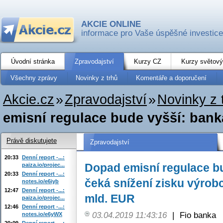
AKCIE ONLINE
informace pro Vaše úspěšné investice
Úvodní stránka
Zpravodajství
Kurzy CZ
Kurzy světový
Všechny zprávy
Novinky z trhů
Komentáře a doporučení
Akcie.cz
»
Zpravodajství
»
Novinky z 
emisní regulace bude vyšší: bank
Právě diskutujete
Zpravodajství
20:33
Denní report -...:
Dopad emisní regulace b
paiza.io/projec...
20:33
Denní report -...:
čeká snížení zisku výrob
notes.io/e6iyb
12:47
Denní report -...:
mld. EUR
paiza.io/projec...
12:46
Denní report -...:
03.04.2019 11:43:16
|
Fio banka
notes.io/e6yWX
20:09
Denní report -...: