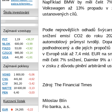
Například BMW by měl čelit 7%
paiza.io/projec...
Volkswagen až 13% propadu v zi
Škola investování
ustanovených cílů.
Podle nejnovějších odhadů švýcar
Zajímavé vzestupy
snížení emisí CO2 do roku 20
PVT
1,19
+38,37
automobilový průmysl tvrději. Do
NLOK
600,00
+3,99
podhodnocený a dle jejích propočtů
FIXZO
53,00
+3,92
v Evropě stát až 7,4 mld. EUR na s
CZGCE
985,00
+3,14
UQA
441,80
+1,61
měl čelit 7% snížení, Daimler 9% 
v zisku z důvodu plnění arbitrárně u
Zajímavé poklesy
VOW3
1 800,00
-5,06
CSG
441,60
-4,62
CTP
361,20
-3,42
Zdroj: The Financial Times
MATTE
18 600,00
-3,13
PEN
6,40
-3,03
Miloslav Blín
Kurzovní lístek
Fio banka, a.s.
EUR
24,265
-0,22