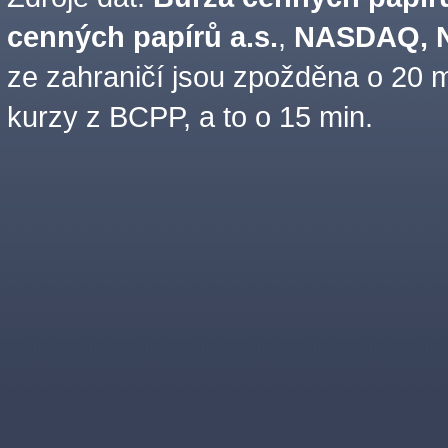
cenných papírů a.s.
,
NASDAQ, N
ze zahraničí jsou zpožděna o 20 m
kurzy z BCPP, a to o 15 min.