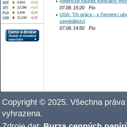
Americké futures kontrakty mírn
HUF
6,654
+0,01
Fio
07.08. 15:20
JPY
13,286
+0,01
PLN
5,646
-0,24
USA: Trh práce - v červenci ub
USD
21,039
-0,30
zemědělství
Fio
07.08. 14:50
Copyright © 2025. Všechna práva
vyhrazena.
Zdroje dat:
Burza cenných papírů