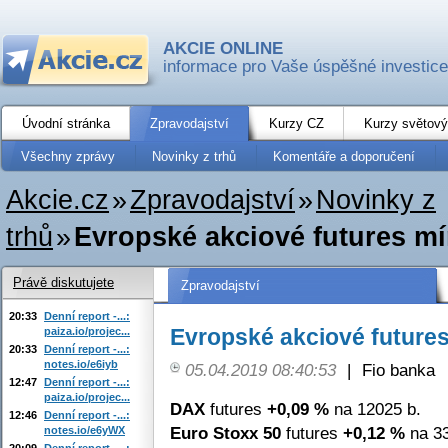
AKCIE ONLINE
informace pro Vaše úspěšné investice
Úvodní stránka
Zpravodajství
Kurzy CZ
Kurzy světový
Všechny zprávy
Novinky z trhů
Komentáře a doporučení
Akcie.cz
»
Zpravodajství
»
Novinky z
trhů
»
Evropské akciové futures mí
Právě diskutujete
Zpravodajství
20:33
Denní report -...:
Evropské akciové futures
paiza.io/projec...
20:33
Denní report -...:
notes.io/e6iyb
05.04.2019 08:40:53
|
Fio banka
12:47
Denní report -...:
paiza.io/projec...
DAX
futures
+0,09 %
na 12025 b.
12:46
Denní report -...:
Euro Stoxx 50
futures
+0,12 %
na 33
notes.io/e6yWX
20:09
Denní report -...: