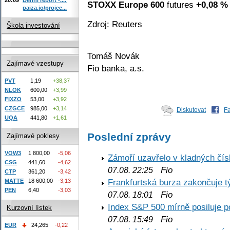
STOXX Europe 600
futures
+0,08 %
paiza.io/projec...
Zdroj: Reuters
Škola investování
Tomáš Novák
Zajímavé vzestupy
Fio banka, a.s.
PVT
1,19
+38,37
NLOK
600,00
+3,99
FIXZO
53,00
+3,92
CZGCE
985,00
+3,14
Diskutovat
F
UQA
441,80
+1,61
Poslední zprávy
Zajímavé poklesy
VOW3
1 800,00
-5,06
Zámoří uzavřelo v kladných č
CSG
441,60
-4,62
Fio
07.08. 22:25
CTP
361,20
-3,42
Frankfurtská burza zakončuje 
MATTE
18 600,00
-3,13
PEN
6,40
-3,03
Fio
07.08. 18:01
Index S&P 500 mírně posiluje p
Kurzovní lístek
Fio
07.08. 15:49
EUR
24,265
-0,22