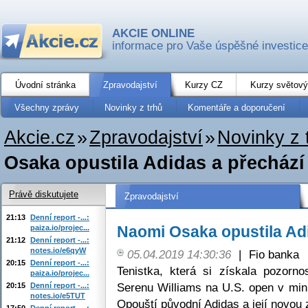
AKCIE ONLINE
informace pro Vaše úspěšné investice
Úvodní stránka
Zpravodajství
Kurzy CZ
Kurzy světový
Všechny zprávy
Novinky z trhů
Komentáře a doporučení
Akcie.cz
»
Zpravodajství
»
Novinky z 
Osaka opustila Adidas a přechází
Právě diskutujete
Zpravodajství
21:13
Denní report -...:
Naomi Osaka opustila Adi
paiza.io/projec...
21:12
Denní report -...:
notes.io/e6qyW
05.04.2019 14:30:36
|
Fio banka
20:15
Denní report -...:
Tenistka, která si získala pozorno
paiza.io/projec...
Serenu Williams na U.S. open v min
20:15
Denní report -...:
notes.io/e5TUT
Opouští původní Adidas a její novou
17:50
Denní report -...: