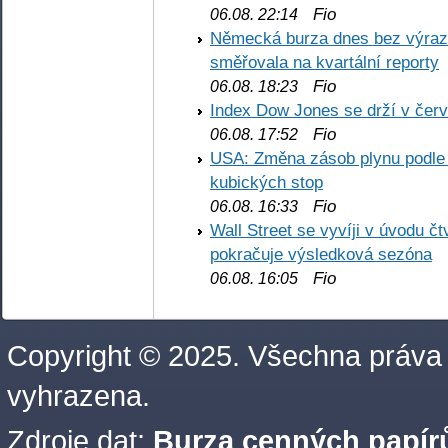
Fio
06.08. 22:14
Německá burza dnes bez výrazn
směřovala na kvartální reporty
Fio
06.08. 18:23
Index Dow Jones se drží v čer
Fio
06.08. 17:52
USA: Změna zásob plynu podle E
kubických stop
Fio
06.08. 16:33
Wall Street se vyvíji v úvodu 
pokračuje výsledková sezóna
Fio
06.08. 16:05
Copyright © 2025. Všechna práva
vyhrazena.
Zdroje dat:
Burza cenných papírů