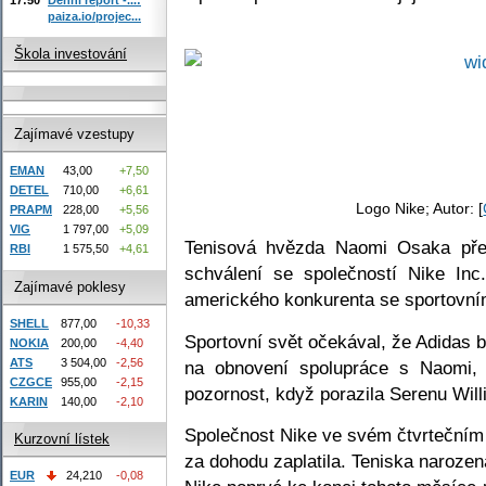
paiza.io/projec...
Škola investování
Zajímavé vzestupy
EMAN
43,00
+7,50
DETEL
710,00
+6,61
Logo Nike; Autor: [
PRAPM
228,00
+5,56
VIG
1 797,00
+5,09
Tenisová hvězda Naomi Osaka pře
RBI
1 575,50
+4,61
schválení se společností Nike Inc.
Zajímavé poklesy
amerického konkurenta se sportovní
SHELL
877,00
-10,33
Sportovní svět očekával, že Adidas b
NOKIA
200,00
-4,40
ATS
3 504,00
-2,56
na obnovení spolupráce s Naomi, k
CZGCE
955,00
-2,15
pozornost, když porazila Serenu Wil
KARIN
140,00
-2,10
Společnost Nike ve svém čtvrtečním p
Kurzovní lístek
za dohodu zaplatila. Teniska naroze
EUR
24,210
-0,08