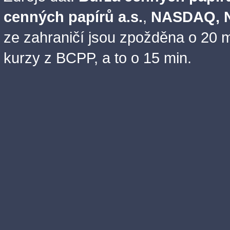
cenných papírů a.s.
,
NASDAQ, N
ze zahraničí jsou zpožděna o 20 m
kurzy z BCPP, a to o 15 min.