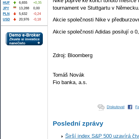
Nike poprvé ke konci tohoto měsíce 
HUF
6,655
+0,35
tournament ve Stuttgartu v Německu
JPY
13,288
0,00
PLN
5,632
-0,24
Akcie společnosti Nike v předburzov
USD
20,976
-0,18
Akcie společnosti Adidas posilují o 0
Zdroj: Bloomberg
Tomáš Novák
Fio banka, a.s.
Diskutovat
F
Poslední zprávy
Širší index S&P 500 uzavírá čt