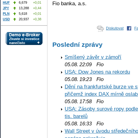
Fio banka, a.s.
HUF
6,679
+0,01
JPY
13,288
+0,44
PLN
5,618
+0,01
USD
20,937
+0,38
Diskutovat
F
Poslední zprávy
Smíšený závěr v zámoří
Fio
05.08. 22:09
USA: Dow Jones na rekordu
Fio
05.08. 19:23
Dění na frankfurtské burze ve s
přičemž index DAX mírně oslabi
Fio
05.08. 17:58
USA: Zásoby surové ropy podle 
tis. barelů
Fio
05.08. 16:33
Wall Street v úvodu středečníh