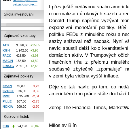
paiza.io/projec...
I přes ještě nedávnou snahu americ
o normalizaci úrokových sazeb a re
Škola investování
Donald Trump napřímo vyzývat mone
expanzivní monetární politiky. Bílý 
politiku FEDu z minulého roku a nec
Zajímavé vzestupy
sazby snižoval než naopak. Nyní vš
ATS
3 596,00
+15,85
navíc spustil další kolo kvantitati
KGH
1 942,60
+3,98
domácích aktiv. V Trumpových očíc
FACC
423,50
+3,93
finančních trhu z přelomu minulé
MACIN
158,50
+3,59
ERBAG
2 891,00
+2,48
současně zbytečně „zpomaluje“ n
v zemi byla viděna vyšší inflace.
Zajímavé poklesy
Děje se tak navíc po tom, co nedá
EMAN
40,00
-4,76
CZGCE
976,00
-3,56
americkém trhu práce stále dochází 
RWE
1 355,00
-2,84
PILLE
107,00
-2,73
Zdroj: The Financial Times, MarketW
NOKIA
209,20
-2,70
Kurzovní lístek
Miloslav Blín
EUR
24,190
+0,04