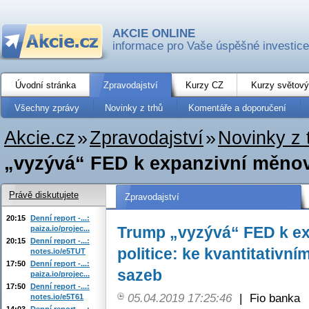
AKCIE ONLINE
informace pro Vaše úspěšné investice
Úvodní stránka
Zpravodajství
Kurzy CZ
Kurzy světový
Všechny zprávy
Novinky z trhů
Komentáře a doporučení
Akcie.cz
»
Zpravodajství
»
Novinky z 
„vyzývá“ FED k expanzivní měnové 
Právě diskutujete
Zpravodajství
20:15
Denní report -...:
Trump „vyzývá“ FED k e
paiza.io/projec...
20:15
Denní report -...:
politice: ke kvantitativn
notes.io/e5TUT
17:50
Denní report -...:
sazeb
paiza.io/projec...
17:50
Denní report -...:
05.04.2019 17:25:46
|
Fio banka
notes.io/e5T61
14:03
Denní report -...: