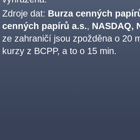
Zdroje dat:
Burza cenných papírů
cenných papírů a.s.
,
NASDAQ, N
ze zahraničí jsou zpožděna o 20 m
kurzy z BCPP, a to o 15 min.