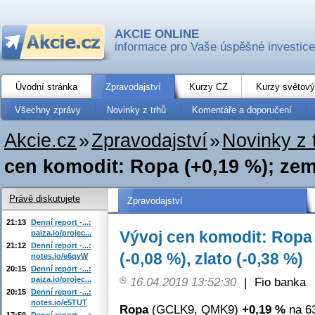
AKCIE ONLINE
informace pro Vaše úspěšné investice
Úvodní stránka
Zpravodajství
Kurzy CZ
Kurzy světový
Všechny zprávy
Novinky z trhů
Komentáře a doporučení
Akcie.cz
»
Zpravodajství
»
Novinky z 
cen komodit: Ropa (+0,19 %); zemní
Právě diskutujete
Zpravodajství
21:13
Denní report -...:
Vývoj cen komodit: Ropa 
paiza.io/projec...
21:12
Denní report -...:
(-0,08 %), zlato (-0,38 %)
notes.io/e6qyW
20:15
Denní report -...:
paiza.io/projec...
16.04.2019 13:52:30
|
Fio banka
20:15
Denní report -...:
notes.io/e5TUT
Ropa
(GCLK9, QMK9)
+0,19 %
na 63
17:50
Denní report -...: