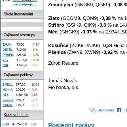
Zemní plyn
(GNGK9, QGK9)
-0,08 
paiza.io/projec...
Škola investování
Zlato
(GCGM9, QOM9)
-0,38 %
na 1
Stříbro
(GSIK9, QIK9)
-0,6 %
na 14,
Měď
(GHGK9)
-0,03 %
na 2,934 USD 
Zajímavé vzestupy
Kukuřice
(ZCK9, XCK9)
-0,34 %
na 
EMAN
43,00
+7,50
DETEL
710,00
+6,61
Pšenice
(ZWN9, XWN9)
-0,92 %
na 
PRAPM
228,00
+5,56
VIG
1 797,00
+5,09
Zdroj: Reuters
RBI
1 575,50
+4,61
Zajímavé poklesy
Tomáš Novák
SHELL
877,00
-10,33
Fio banka, a.s.
NOKIA
200,00
-4,40
ATS
3 504,00
-2,56
CZGCE
955,00
-2,15
KARIN
140,00
-2,10
Diskutovat
F
Kurzovní lístek
Poslední zprávy
EUR
24,210
-0,08