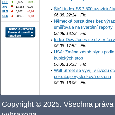
HUF
6,655
+0,35
JPY
13,288
0,00
Širší index S&P 500 uzavírá čt
PLN
5,632
-0,24
Fio
06.08. 22:14
USD
20,976
-0,18
Německá burza dnes bez výrazn
směřovala na kvartální reporty
Fio
06.08. 18:23
Index Dow Jones se drží v čer
Fio
06.08. 17:52
USA: Změna zásob plynu podle E
kubických stop
Fio
06.08. 16:33
Wall Street se vyvíji v úvodu 
pokračuje výsledková sezóna
Fio
06.08. 16:05
Copyright © 2025. Všechna práva
vyhrazena.