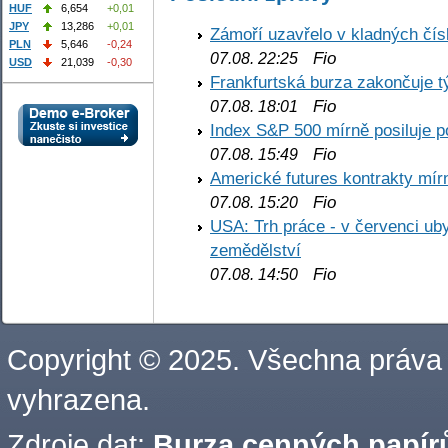
HUF
6,654
+0,01
JPY
13,286
+0,01
Zámoří uzavřelo v kladných č
PLN
5,646
-0,24
Fio
07.08. 22:25
USD
21,039
-0,30
Frankfurtská burza zakončuje 
Fio
07.08. 18:01
Index S&P 500 mírně posiluje p
Fio
07.08. 15:49
Americké futures kontrakty mírn
Fio
07.08. 15:20
USA: Trh práce - v červenci ub
zemědělství
Fio
07.08. 14:50
Copyright © 2025. Všechna práva
vyhrazena.
Zdroje dat:
Burza cenných papírů