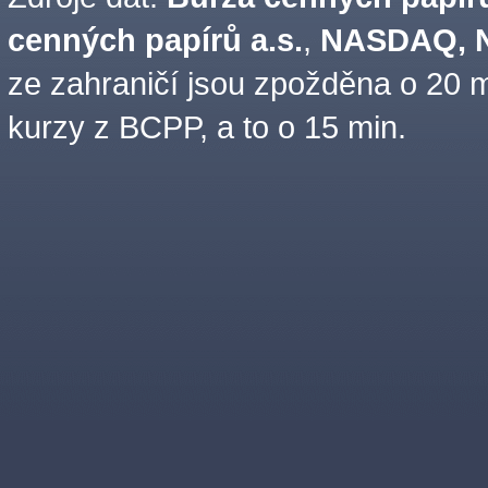
cenných papírů a.s.
,
NASDAQ, N
ze zahraničí jsou zpožděna o 20 m
kurzy z BCPP, a to o 15 min.