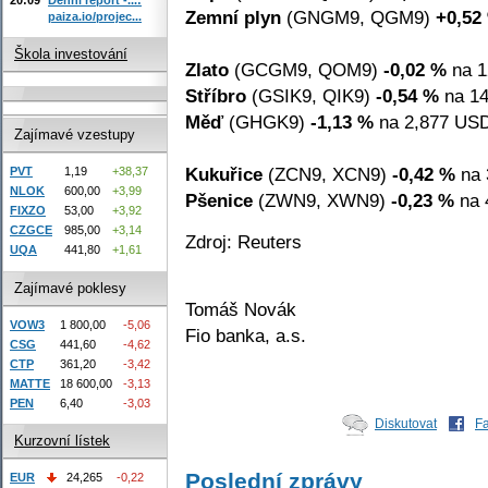
Zemní plyn
(GNGM9, QGM9)
+0,52
paiza.io/projec...
Škola investování
Zlato
(GCGM9, QOM9)
-0,02 %
na 1
Stříbro
(GSIK9, QIK9)
-0,54 %
na 14
Měď
(GHGK9)
-1,13 %
na 2,877 USD 
Zajímavé vzestupy
Kukuřice
(ZCN9, XCN9)
-0,42 %
na 
PVT
1,19
+38,37
NLOK
600,00
+3,99
Pšenice
(ZWN9, XWN9)
-0,23 %
na 
FIXZO
53,00
+3,92
CZGCE
985,00
+3,14
Zdroj: Reuters
UQA
441,80
+1,61
Zajímavé poklesy
Tomáš Novák
VOW3
1 800,00
-5,06
Fio banka, a.s.
CSG
441,60
-4,62
CTP
361,20
-3,42
MATTE
18 600,00
-3,13
PEN
6,40
-3,03
Diskutovat
F
Kurzovní lístek
Poslední zprávy
EUR
24,265
-0,22