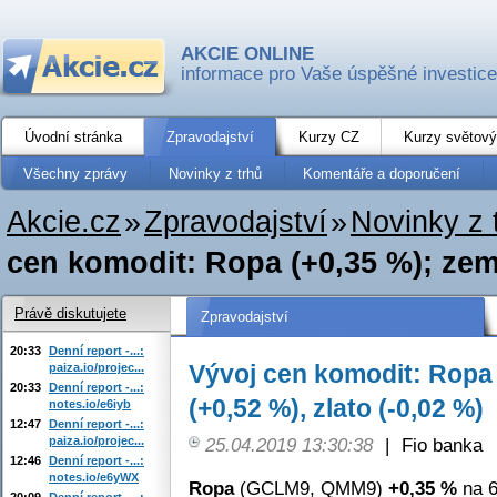
AKCIE ONLINE
informace pro Vaše úspěšné investice
Úvodní stránka
Zpravodajství
Kurzy CZ
Kurzy světový
Všechny zprávy
Novinky z trhů
Komentáře a doporučení
Akcie.cz
»
Zpravodajství
»
Novinky z 
cen komodit: Ropa (+0,35 %); zemní
Právě diskutujete
Zpravodajství
20:33
Denní report -...:
Vývoj cen komodit: Ropa 
paiza.io/projec...
20:33
Denní report -...:
(+0,52 %), zlato (-0,02 %)
notes.io/e6iyb
12:47
Denní report -...:
paiza.io/projec...
25.04.2019 13:30:38
|
Fio banka
12:46
Denní report -...:
notes.io/e6yWX
Ropa
(GCLM9, QMM9)
+0,35 %
na 6
20:09
Denní report -...: