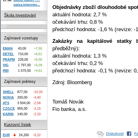
paiza.io/projec...
Objednávky zboží dlouhodobé spo
aktuální hodnota: 2,7 %
Škola investování
očekávání trhu: 0,8 %
předchozí hodnota: -1,6 % (revize: -
Zajímavé vzestupy
Zakázky na kapitálové statky 
předběžný):
EMAN
43,00
+7,50
DETEL
710,00
+6,61
aktuální hodnota: 1,3 %
PRAPM
228,00
+5,56
očekávání trhu: 0,2 %
VIG
1 797,00
+5,09
předchozí hodnota: -0,1 % (revize: 0
RBI
1 575,50
+4,61
Zajímavé poklesy
Zdroj: Bloomberg
SHELL
877,00
-10,33
NOKIA
200,00
-4,40
Tomáš Novák
ATS
3 504,00
-2,56
Fio banka, a.s.
CZGCE
955,00
-2,15
KARIN
140,00
-2,10
Kurzovní lístek
Diskutovat
F
EUR
24,265
-0,22