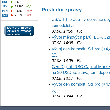
HUF
6,654
+0,01
JPY
13,286
+0,01
Poslední zprávy
PLN
5,646
-0,24
USD
21,039
-0,30
USA: Trh práce - v červenci ub
zemědělství
Fio
07.08. 14:50
Vývoj měnových párů: EUR/CZ
Fio
07.08. 14:05
Vývoj cen komodit: Stříbro (+4,
%)
Fio
07.08. 14:05
Gen Digital: RBC Capital Marke
na 30 USD se stávajícím dopo
Fio
07.08. 13:17
Vývoj cen komodit: Stříbro (+4,
%)
Fio
07.08. 10:44