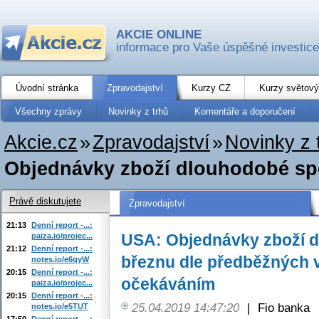
AKCIE ONLINE
informace pro Vaše úspěšné investice
Úvodní stránka
Zpravodajství
Kurzy CZ
Kurzy světový
Všechny zprávy
Novinky z trhů
Komentáře a doporučení
Akcie.cz
»
Zpravodajství
»
Novinky z 
Objednávky zboží dlouhodobé spot
Právě diskutujete
Zpravodajství
21:13
Denní report -...:
USA: Objednávky zboží d
paiza.io/projec...
21:12
Denní report -...:
březnu dle předběžných 
notes.io/e6qyW
20:15
Denní report -...:
očekáváním
paiza.io/projec...
20:15
Denní report -...:
25.04.2019 14:47:20
|
Fio banka
notes.io/e5TUT
17:50
Denní report -...: