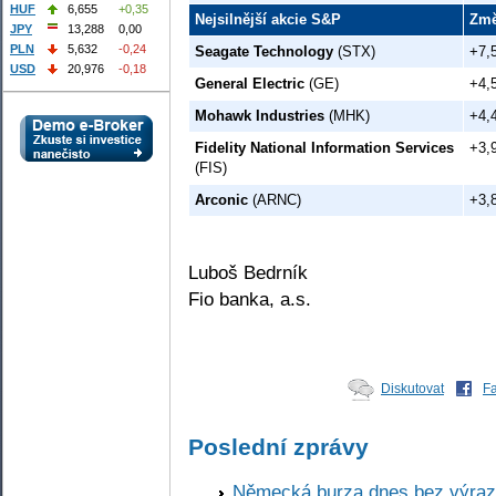
HUF
6,655
+0,35
Nejsilnější akcie S&P
Zm
JPY
13,288
0,00
PLN
5,632
-0,24
Seagate Technology
(STX)
+7,
USD
20,976
-0,18
General Electric
(GE)
+4,
Mohawk Industries
(MHK)
+4,
Fidelity National Information Services
+3,
(FIS)
Arconic
(ARNC)
+3,
Luboš Bedrník
Fio banka, a.s.
Diskutovat
F
Poslední zprávy
Německá burza dnes bez výrazn