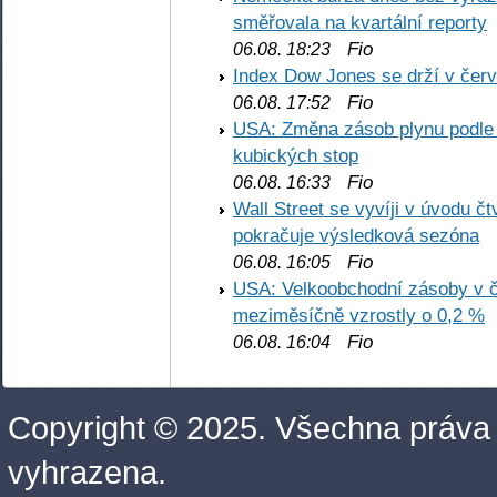
směřovala na kvartální reporty
Fio
06.08. 18:23
Index Dow Jones se drží v čer
Fio
06.08. 17:52
USA: Změna zásob plynu podle E
kubických stop
Fio
06.08. 16:33
Wall Street se vyvíji v úvodu 
pokračuje výsledková sezóna
Fio
06.08. 16:05
USA: Velkoobchodní zásoby v č
meziměsíčně vzrostly o 0,2 %
Fio
06.08. 16:04
Copyright © 2025. Všechna práva
vyhrazena.