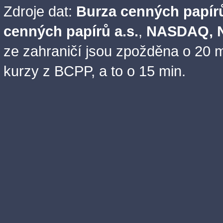
Zdroje dat:
Burza cenných papírů
cenných papírů a.s.
,
NASDAQ, N
ze zahraničí jsou zpožděna o 20 m
kurzy z BCPP, a to o 15 min.