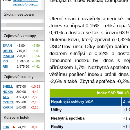
2945,83 b. Index Nasdaq Composite 
paiza.io/projec...
Škola investování
Úterní seanci uzavřely americké 
Jones si připsal 0,15%. Lehká ropa 
0,61% a dostala se tak k úrovni 63,
Zajímavé vzestupy
žlutému kovu, který zpevnil o 0,32% 
USD/Troy. unci. Díky dobrým datům 
EMAN
43,00
+7,50
DETEL
710,00
+6,61
dolarem silnější o 0,32% a dost
PRAPM
228,00
+5,56
Tahounem indexu byl dnes s nejv
VIG
1 797,00
+5,09
přírůstkem 1,7%, Nezbytná spotřeba
RBI
1 575,50
+4,61
většímu posílení indexu bránil dne
Zajímavé poklesy
-2,6% a také Zbytná spotřeba -0,2%
SHELL
877,00
-10,33
NOKIA
200,00
-4,40
Index S&P 500 +0,
ATS
3 504,00
-2,56
Nejsilnější sektory S&P
Zm
CZGCE
955,00
-2,15
KARIN
140,00
-2,10
Utility
+1,
Kurzovní lístek
Nezbytná spotřeba
+1,
Reality
+1,
EUR
24,210
-0,08