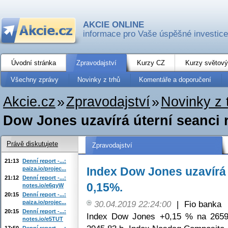
AKCIE ONLINE
informace pro Vaše úspěšné investice
Úvodní stránka
Zpravodajství
Kurzy CZ
Kurzy světový
Všechny zprávy
Novinky z trhů
Komentáře a doporučení
Akcie.cz
»
Zpravodajství
»
Novinky z 
Dow Jones uzavírá úterní seanci 
Právě diskutujete
Zpravodajství
21:13
Denní report -...:
Index Dow Jones uzavírá 
paiza.io/projec...
21:12
Denní report -...:
0,15%.
notes.io/e6qyW
20:15
Denní report -...:
paiza.io/projec...
30.04.2019 22:24:00
|
Fio banka
20:15
Denní report -...:
Index Dow Jones +0,15 % na 2659
notes.io/e5TUT
17:50
Denní report -...: