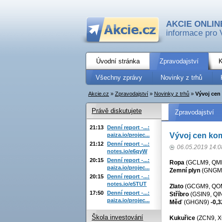
AKCIE ONLIN
informace pro 
Úvodní stránka
Zpravodajství
K
Všechny zprávy
Novinky z trhů
Akcie.cz
»
Zpravodajství
»
Novinky z trhů
»
Vývoj cen 
Právě diskutujete
Zpravodajství
21:13
Denní report -...:
Vývoj cen komo
paiza.io/projec...
21:12
Denní report -...:
06.05.2019 14:0
notes.io/e6qyW
20:15
Denní report -...:
Ropa
(GCLM9, QM
paiza.io/projec...
Zemní plyn
(GNGM
20:15
Denní report -...:
notes.io/e5TUT
Zlato
(GCGM9, QO
17:50
Denní report -...:
Stříbro
(GSIN9, QI
paiza.io/projec...
Měď
(GHGN9)
-0,
Škola investování
Kukuřice
(ZCN9, 