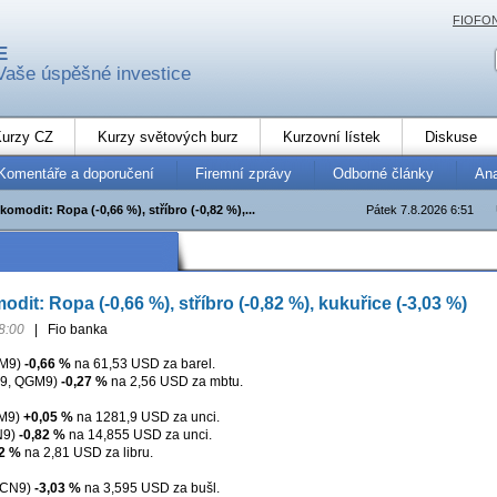
FIOFO
E
Vaše úspěšné investice
urzy CZ
Kurzy světových burz
Kurzovní lístek
Diskuse
Komentáře a doporučení
Firemní zprávy
Odborné články
An
komodit: Ropa (-0,66 %), stříbro (-0,82 %),...
Pátek 7.8.2026 6:51
dit: Ropa (-0,66 %), stříbro (-0,82 %), kukuřice (-3,03 %)
8:00
|
Fio banka
M9)
-0,66 %
na 61,53 USD za barel.
9, QGM9)
-0,27 %
na 2,56 USD za mbtu.
M9)
+0,05 %
na 1281,9 USD za unci.
N9)
-0,82 %
na 14,855 USD za unci.
32 %
na 2,81 USD za libru.
XCN9)
-3,03 %
na 3,595 USD za bušl.