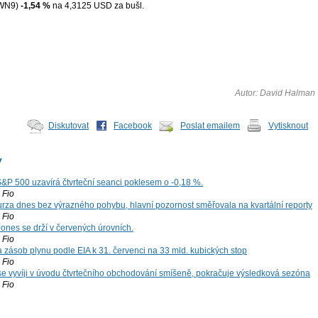
WN9)
-1,54 %
na 4,3125 USD za bušl.
Autor: David Halman
Diskutovat
Facebook
Poslat emailem
Vytisknout
y
S&P 500 uzavírá čtvrteční seanci poklesem o -0,18 %.
Fio
za dnes bez výrazného pohybu, hlavní pozornost směřovala na kvartální reporty
Fio
ones se drží v červených úrovních.
Fio
zásob plynu podle EIA k 31. červenci na 33 mld. kubických stop
Fio
 se vyvíji v úvodu čtvrtečního obchodování smíšeně, pokračuje výsledková sezóna
Fio