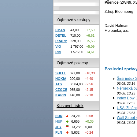
Pšenice
(ZWN9, X
Zdroj: Bloomberg
Zajímavé vzestupy
David Halman
EMAN
43,00
+7,50
Fio banka, a.s.
DETEL
710,00
+6,61
PRAPM
228,00
+5,56
VIG
1 797,00
+5,09
RBI
1 575,50
+4,61
Zajímavé poklesy
Poslední zpráv
SHELL
877,00
-10,33
Širší index 
NOKIA
200,00
-4,40
06.08. 22:14
ATS
3 504,00
-2,56
Německá bur
CZGCE
955,00
-2,15
06.08. 18:23
KARIN
140,00
-2,10
Index Dow J
06.08. 17:52
Kurzovní lístek
USA: Změna 
06.08. 16:33
EUR
24,210
-0,08
Wall Street
HUF
6,655
+0,35
06.08. 16:05
JPY
13,288
0,00
PLN
5,632
-0,24