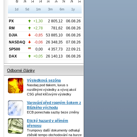
1d
5d
1m
3m
6m
1y
PX
+1,30
2 805,12
06.08.26
RM
+2,78
781,62
06.08.26
DJIA
-0,85
53 885,10
06.08.26
NASDAQ
-0,06
26 348,35
07.08.26
SP500
0,00
4 357,73
22.09.21
DAX
+0,05
26 140,13
06.08.26
Odborné články
Výsledková sezóna
Nasdaq pod tlakem, luxus s
rozdílnými výsledky a vývoj akcií
CSG před klíčovými výsledky
Varování před ropným šokem z
Blízkého východu
ECB ponechala sazby beze změny
Etický hazard v přímém
přenosu
Trumpovy další dokumenty odhalují
zběsilé tempo obchodování na burze