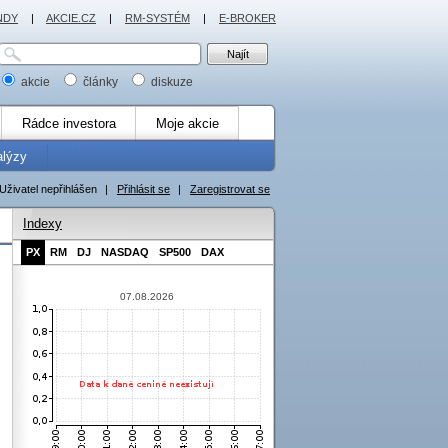
NDY
|
AKCIE.CZ
|
RM-SYSTÉM
|
E-BROKER
akcie
články
diskuze
Rádce investora
Moje akcie
alýzy
Uživatel nepřihlášen
|
Přihlásit se
|
Zaregistrovat se
Indexy
PX
RM
DJ
NASDAQ
SP500
DAX
07.08.2026