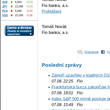
HUF
6,654
+0,01
Fio banka, a.s.
JPY
13,286
+0,01
Prohlášení
PLN
5,646
-0,24
USD
21,039
-0,30
Tomáš Novák
Fio banka, a.s.
Diskutovat
F
Poslední zprávy
Zámoří uzavřelo v kladných č
Fio
07.08. 22:25
Frankfurtská burza zakončuje 
Fio
07.08. 18:01
Index S&P 500 mírně posiluje p
Fio
07.08. 15:49