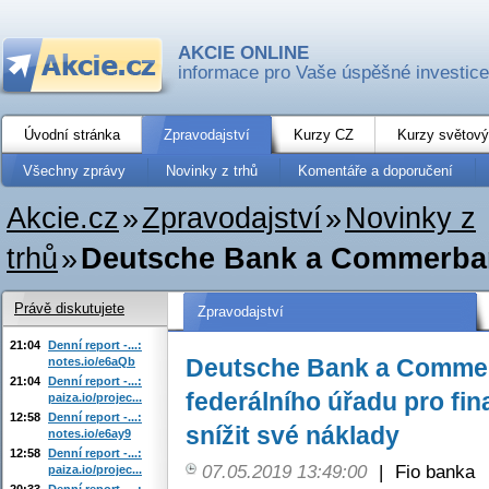
AKCIE ONLINE
informace pro Vaše úspěšné investice
Úvodní stránka
Zpravodajství
Kurzy CZ
Kurzy světový
Všechny zprávy
Novinky z trhů
Komentáře a doporučení
Akcie.cz
»
Zpravodajství
»
Novinky z
trhů
»
Deutsche Bank a Commerbank
Právě diskutujete
Zpravodajství
21:04
Denní report -...:
Deutsche Bank a Commer
notes.io/e6aQb
21:04
Denní report -...:
federálního úřadu pro fi
paiza.io/projec...
12:58
Denní report -...:
snížit své náklady
notes.io/e6ay9
12:58
Denní report -...:
07.05.2019 13:49:00
|
Fio banka
paiza.io/projec...
20:33
Denní report -...: