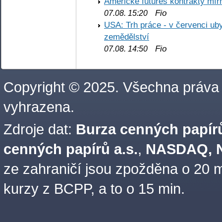
Americké futures kontrakty mírn
Fio
07.08. 15:20
USA: Trh práce - v červenci ub
zemědělství
Fio
07.08. 14:50
Copyright © 2025. Všechna práva
vyhrazena.
Zdroje dat:
Burza cenných papírů
cenných papírů a.s.
,
NASDAQ, N
ze zahraničí jsou zpožděna o 20 m
kurzy z BCPP, a to o 15 min.