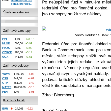
Po neúspěšné fúzi v minulém měsí
paiza.io/projec...
federální úřad pro finanční dohle
Škola investování
jsou schopny snížit své náklady.
Zajímavé vzestupy
Vlevo Deutsche Bank
PVT
1,19
+38,37
Federální úřad pro finanční dohled
NLOK
600,00
+3,99
FIXZO
53,00
+3,92
Bank a Commerzbank jsou po ukonče
CZGCE
985,00
+3,14
měsíc, stále schopny snížit své n
UQA
441,80
+1,61
vyžadujících jejich redukci je aktu
Zajímavé poklesy
ukončena. Německý regulátor uve
vyznačují svými vysokými náklady.
VOW3
1 800,00
-5,06
CSG
441,60
-4,62
podávat kritické otázky ohledně ro
CTP
361,20
-3,42
vést kritickou debatu s management
MATTE
18 600,00
-3,13
PEN
6,40
-3,03
Zdroj: Bloomberg
Kurzovní lístek
EUR
24,265
-0,22
Tomáš Novák