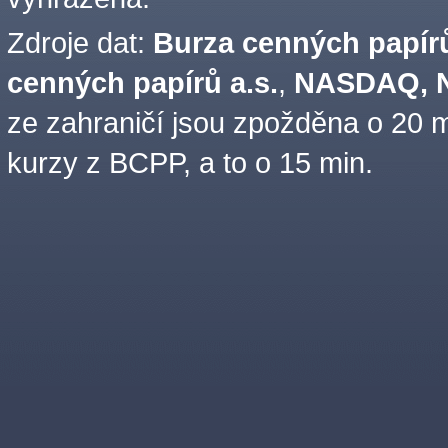
Zdroje dat:
Burza cenných papírů
cenných papírů a.s.
,
NASDAQ, N
ze zahraničí jsou zpožděna o 20 m
kurzy z BCPP, a to o 15 min.