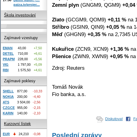
Zemní plyn
(GNGM9, QGM9)
+0,04
paiza.io/projec...
Škola investování
Zlato
(GCGM9, QOM9)
+0,11 %
na 1
Stříbro
(GSIN9, QIN9)
+0,05 %
na 1
Měď
(GHGN9)
+0,35 %
na 2,7345 US
Zajímavé vzestupy
Kukuřice
(ZCN9, XCN9)
+1,36 %
na 
EMAN
43,00
+7,50
DETEL
710,00
+6,61
Pšenice
(ZWN9, XWN9)
+0,95 %
na 
PRAPM
228,00
+5,56
VIG
1 797,00
+5,09
Zdroj: Reuters
RBI
1 575,50
+4,61
Zajímavé poklesy
Tomáš Novák
SHELL
877,00
-10,33
Fio banka, a.s.
NOKIA
200,00
-4,40
ATS
3 504,00
-2,56
CZGCE
955,00
-2,15
KARIN
140,00
-2,10
Diskutovat
F
Kurzovní lístek
Poslední zprávy
EUR
24,210
-0,08