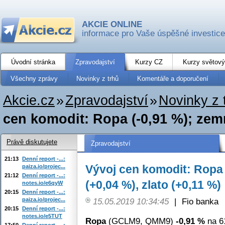
AKCIE ONLINE
informace pro Vaše úspěšné investice
Úvodní stránka
Zpravodajství
Kurzy CZ
Kurzy světový
Všechny zprávy
Novinky z trhů
Komentáře a doporučení
Akcie.cz
»
Zpravodajství
»
Novinky z 
cen komodit: Ropa (-0,91 %); zemní
Právě diskutujete
Zpravodajství
21:13
Denní report -...:
Vývoj cen komodit: Ropa 
paiza.io/projec...
21:12
Denní report -...:
(+0,04 %), zlato (+0,11 %)
notes.io/e6qyW
20:15
Denní report -...:
paiza.io/projec...
15.05.2019 10:34:45
|
Fio banka
20:15
Denní report -...:
notes.io/e5TUT
Ropa
(GCLM9, QMM9)
-0,91 %
na 6
17:50
Denní report -...: