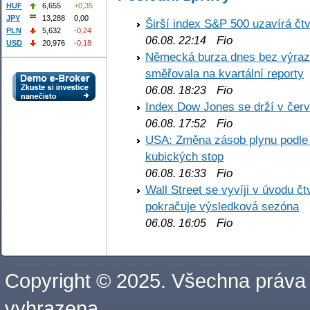
HUF
6,655
+0,35
JPY
13,288
0,00
Širší index S&P 500 uzavírá čt
PLN
5,632
-0,24
Fio
06.08. 22:14
USD
20,976
-0,18
Německá burza dnes bez výrazn
směřovala na kvartální reporty
Fio
06.08. 18:23
Index Dow Jones se drží v čer
Fio
06.08. 17:52
USA: Změna zásob plynu podle E
kubických stop
Fio
06.08. 16:33
Wall Street se vyvíji v úvodu 
pokračuje výsledková sezóna
Fio
06.08. 16:05
Copyright © 2025. Všechna práva
vyhrazena.