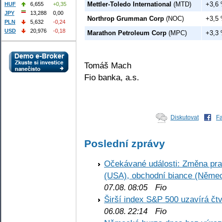
Mettler-Toledo International
(MTD)
+3,6
HUF
6,655
+0,35
JPY
13,288
0,00
Northrop Grumman Corp
(NOC)
+3,5
PLN
5,632
-0,24
USD
20,976
-0,18
Marathon Petroleum Corp
(MPC)
+3,3
Tomáš Mach
Fio banka, a.s.
Diskutovat
F
Poslední zprávy
Očekávané události: Změna pr
(USA), obchodní biance (Něme
Fio
07.08. 08:05
Širší index S&P 500 uzavírá čt
Fio
06.08. 22:14