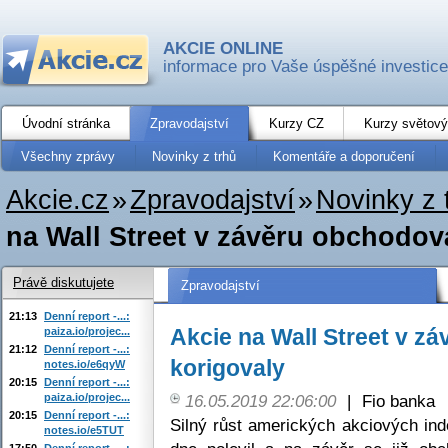
AKCIE ONLINE
informace pro Vaše úspěšné investice
Úvodní stránka
Zpravodajství
Kurzy CZ
Kurzy světový
Všechny zprávy
Novinky z trhů
Komentáře a doporučení
Akcie.cz
»
Zpravodajství
»
Novinky z 
na Wall Street v závěru obchodov
Právě diskutujete
Zpravodajství
21:13
Denní report -...:
Akcie na Wall Street v z
paiza.io/projec...
21:12
Denní report -...:
korigovaly
notes.io/e6qyW
20:15
Denní report -...:
paiza.io/projec...
16.05.2019 22:06:00
|
Fio banka
20:15
Denní report -...:
Silný růst amerických akciových in
notes.io/e5TUT
17:50
Denní report -...: