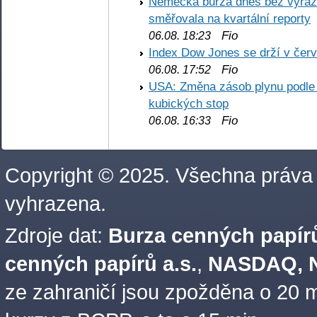
Německá burza dnes bez výrazn
směřovala na kvartální reporty
Fio
06.08. 18:23
Index Dow Jones se drží v čer
Fio
06.08. 17:52
USA: Změna zásob plynu podle E
kubických stop
Fio
06.08. 16:33
Copyright © 2025. Všechna práva
vyhrazena.
Zdroje dat:
Burza cenných papírů
cenných papírů a.s.
,
NASDAQ, N
ze zahraničí jsou zpožděna o 20 m