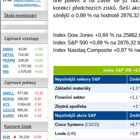
dne polevil a na závěr se již obc
paiza.io/projec...
korekcí předchozích zisků. Širší a
silnější o 0,89 % na hodnotě 2876,32
Škola investování
Index Dow Jones +0,84 % na 25862,
Zajímavé vzestupy
Index S&P 500 +0,89 % na 2876,32 b
Index Nasdaq Composite +0,97 % na
EMAN
43,00
+7,50
DETEL
710,00
+6,61
PRAPM
228,00
+5,56
VIG
1 797,00
+5,09
Index S&P 500 +0,
RBI
1 575,50
+4,61
Nejsilnější sektory S&P
Změ
Zajímavé poklesy
Základní materiály
+1,3
SHELL
877,00
-10,33
Finanční sektor
+1,1
NOKIA
200,00
-4,40
ATS
3 504,00
-2,56
Zbytná spotřeba
+1
CZGCE
955,00
-2,15
Nejsilnější akcie S&P
Změ
KARIN
140,00
-2,10
Cisco Systems
(CSCO)
+6,7
Kurzovní lístek
Linde
(LIN)
+3,8
EUR
24,210
-0,08