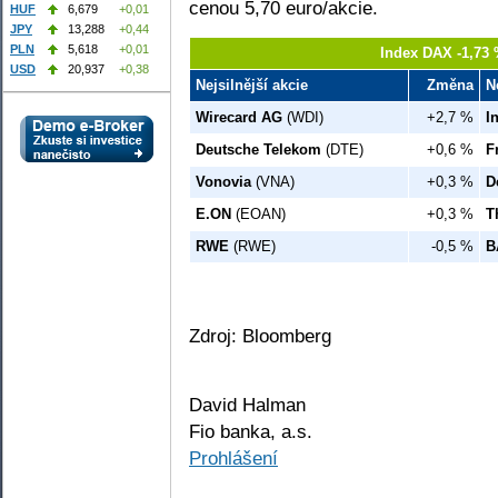
cenou 5,70 euro/akcie.
HUF
6,679
+0,01
JPY
13,288
+0,44
PLN
5,618
+0,01
Index DAX -1,73 
USD
20,937
+0,38
Nejsilnější akcie
Změna
N
Wirecard AG
(WDI)
+2,7 %
I
Deutsche Telekom
(DTE)
+0,6 %
F
Vonovia
(VNA)
+0,3 %
D
E.ON
(EOAN)
+0,3 %
T
RWE
(RWE)
-0,5 %
B
Zdroj: Bloomberg
David Halman
Fio banka, a.s.
Prohlášení