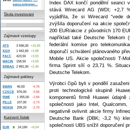
Index DAX končí pondělní seanci v
paiza.io/projec...
stává Wirecard AG (WDI; +2,7 %
Škola investování
vyjádřila, že si Wirecard “vede 
zvýšila doporučení na akcie společ
200 EUR/akcie z původních 170 EUR/
Zajímavé vzestupy
například také Deutsche Telekom 
federální komise pro telekomunika
ATS
3 596,00
+15,85
doporučí schválení plánovaného přev
KGH
1 942,60
+3,98
FACC
423,50
+3,93
Mobile US. Akcie společnosti T-Mo
MACIN
158,50
+3,59
firma Sprint sílí o 23,71 %. Situac
ERBAG
2 891,00
+2,48
Deutsche Telekom.
Zajímavé poklesy
Výrobci čipů byli v pondělí zasaže
EMAN
40,00
-4,76
proti technologické skupině Huaw
CZGCE
976,00
-3,56
komponentů firmě Huawei údajně z
RWE
1 355,00
-2,84
PILLE
107,00
-2,73
společnosti jako Intel, Qualcomm,
NOKIA
209,20
-2,70
negativně ovlivnit akcie firmy Infin
Deutsche Bank (DBK; -3,2 %) klesa
Kurzovní lístek
společnosti UBS snížil doporučení p
EUR
24,190
+0,04