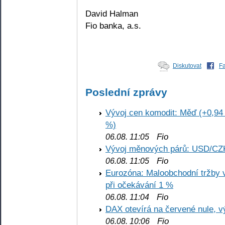
David Halman
Fio banka, a.s.
Diskutovat
F
Poslední zprávy
Vývoj cen komodit: Měď (+0,94 
%)
Fio
06.08. 11:05
Vývoj měnových párů: USD/CZ
Fio
06.08. 11:05
Eurozóna: Maloobchodní tržby 
při očekávání 1 %
Fio
06.08. 11:04
DAX otevírá na červené nule, v
Fio
06.08. 10:06