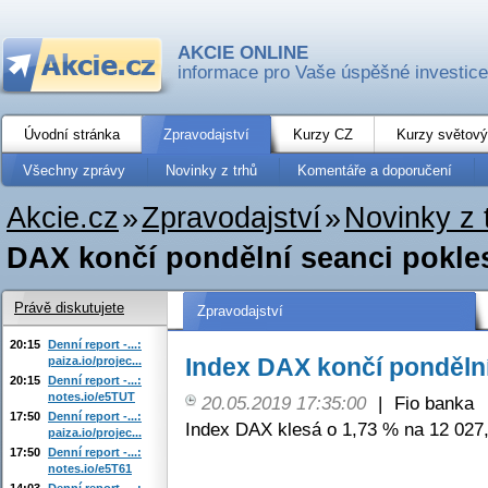
AKCIE ONLINE
informace pro Vaše úspěšné investice
Úvodní stránka
Zpravodajství
Kurzy CZ
Kurzy světový
Všechny zprávy
Novinky z trhů
Komentáře a doporučení
Akcie.cz
»
Zpravodajství
»
Novinky z 
DAX končí pondělní seanci pokl
Právě diskutujete
Zpravodajství
20:15
Denní report -...:
Index DAX končí ponděln
paiza.io/projec...
20:15
Denní report -...:
notes.io/e5TUT
20.05.2019 17:35:00
|
Fio banka
17:50
Denní report -...:
Index DAX klesá o 1,73 % na 12 027
paiza.io/projec...
17:50
Denní report -...:
notes.io/e5T61
14:03
Denní report -...: