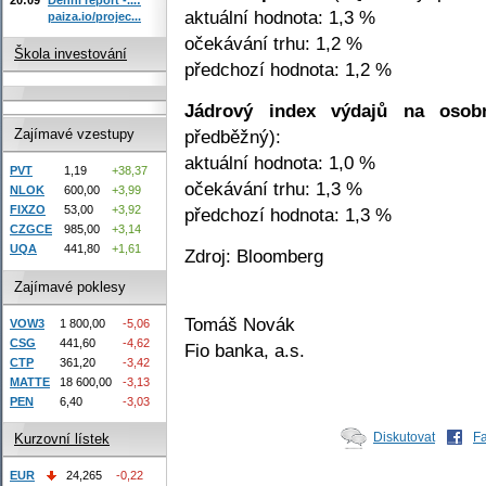
aktuální hodnota: 1,3 %
paiza.io/projec...
očekávání trhu: 1,2 %
Škola investování
předchozí hodnota: 1,2 %
Jádrový index výdajů na osob
předběžný):
Zajímavé vzestupy
aktuální hodnota: 1,0 %
PVT
1,19
+38,37
očekávání trhu: 1,3 %
NLOK
600,00
+3,99
FIXZO
53,00
+3,92
předchozí hodnota: 1,3 %
CZGCE
985,00
+3,14
UQA
441,80
+1,61
Zdroj: Bloomberg
Zajímavé poklesy
Tomáš Novák
VOW3
1 800,00
-5,06
CSG
441,60
-4,62
Fio banka, a.s.
CTP
361,20
-3,42
MATTE
18 600,00
-3,13
PEN
6,40
-3,03
Diskutovat
F
Kurzovní lístek
EUR
24,265
-0,22