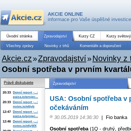
AKCIE ONLINE
informace pro Vaše úspěšné investice
Úvodní stránka
Zpravodajství
Kurzy CZ
Kurzy světový
Všechny zprávy
Novinky z trhů
Komentáře a doporučení
Akcie.cz
»
Zpravodajství
»
Novinky z 
Osobní spotřeba v prvním kvartá
Právě diskutujete
Zpravodajství
20:33
Denní report -...:
USA: Osobní spotřeba v 
paiza.io/projec...
20:33
Denní report -...:
očekáváním
notes.io/e6iyb
12:47
Denní report -...:
paiza.io/projec...
30.05.2019 14:36:30
|
Fio banka
12:46
Denní report -...:
notes.io/e6yWX
Osobní spotřeba
(1Q - druhý, předb
20:09
Denní report -...: