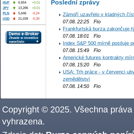
Poslední zprávy
HUF
6,654
+0,01
JPY
13,286
+0,01
PLN
5,646
-0,24
Zámoří uzavřelo v kladných č
USD
21,039
-0,30
Fio
07.08. 22:25
Frankfurtská burza zakončuje 
Fio
07.08. 18:01
Index S&P 500 mírně posiluje p
Fio
07.08. 15:49
Americké futures kontrakty mírn
Fio
07.08. 15:20
USA: Trh práce - v červenci ub
zemědělství
Fio
07.08. 14:50
Copyright © 2025. Všechna práva
vyhrazena.