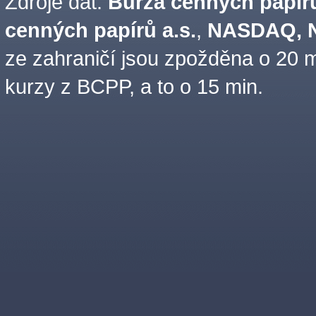
Zdroje dat:
Burza cenných papírů
cenných papírů a.s.
,
NASDAQ, N
ze zahraničí jsou zpožděna o 20 m
kurzy z BCPP, a to o 15 min.