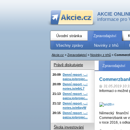
AKCIE ONLIN
informace pro 
Úvodní stránka
Zpravodajství
K
Všechny zprávy
Novinky z trhů
Akcie.cz
»
Zpravodajství
»
Novinky z trhů
»
Commerzba
Právě diskutujete
Zpravodajství
20:09
Denní report -...:
Commerzbank 
paiza.io/projec...
20:09
Denní report -...:
31.05.2019 10:3
notes.io/e6rL7
Informaci o možné 
21:13
Denní report -...:
paiza.io/projec...
21:12
Denní report -...:
notes.io/e6qyW
20:15
Denní report -...:
Německý finanční 
paiza.io/projec...
Commerzbank ve výš
v roce 2016, s odk
Škola investování