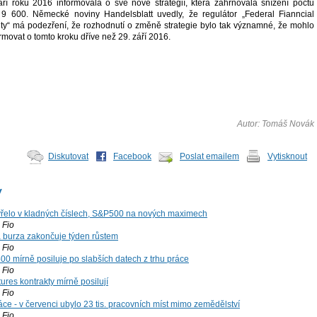
í roku 2016 informovala o své nové strategií, která zahrnovala snížení počtu
 9 600. Německé noviny Handelsblatt uvedly, že regulátor „Federal Fianncial
ity“ má podezření, že rozhodnutí o změně strategie bylo tak významné, že mohlo
ormovat o tomto kroku dříve než 29. září 2016.
Autor: Tomáš Novák
Diskutovat
Facebook
Poslat emailem
Vytisknout
y
řelo v kladných číslech, S&P500 na nových maximech
Fio
á burza zakončuje týden růstem
Fio
00 mírně posiluje po slabších datech z trhu práce
Fio
ures kontrakty mírně posilují
Fio
ce - v červenci ubylo 23 tis. pracovních míst mimo zemědělství
Fio