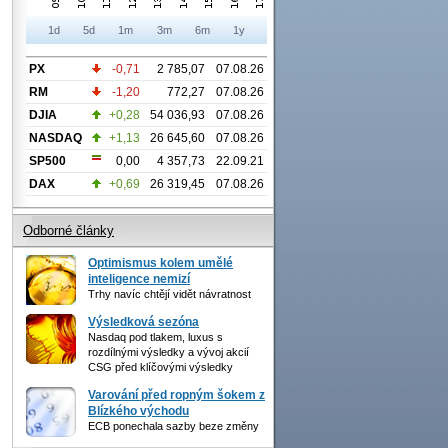
1d
5d
1m
3m
6m
1y
PX
-0,71
2 785,07
07.08.26
RM
-1,20
772,27
07.08.26
DJIA
+0,28
54 036,93
07.08.26
NASDAQ
+1,13
26 645,60
07.08.26
SP500
0,00
4 357,73
22.09.21
DAX
+0,69
26 319,45
07.08.26
Odborné články
Optimismus kolem umělé
inteligence nemizí
Trhy navíc chtějí vidět návratnost
Výsledková sezóna
Nasdaq pod tlakem, luxus s
rozdílnými výsledky a vývoj akcií
CSG před klíčovými výsledky
Varování před ropným šokem z
Blízkého východu
ECB ponechala sazby beze změny