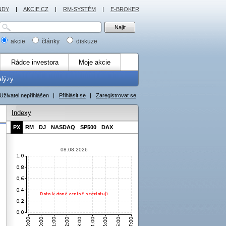
NDY
|
AKCIE.CZ
|
RM-SYSTÉM
|
E-BROKER
akcie
články
diskuze
Rádce investora
Moje akcie
alýzy
Uživatel nepřihlášen
|
Přihlásit se
|
Zaregistrovat se
Indexy
PX
RM
DJ
NASDAQ
SP500
DAX
08.08.2026