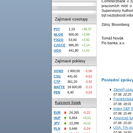
Commerzbank v zář
pracovních míst o
Supervisory Author
být nezbytností inf
Zajímavé vzestupy
Zdroj: Bloomberg
PVT
1,19
+38,37
NLOK
600,00
+3,99
Tomáš Novák
FIXZO
53,00
+3,92
Fio banka, a.s.
CZGCE
985,00
+3,14
UQA
441,80
+1,61
Zajímavé poklesy
VOW3
1 800,00
-5,06
CSG
441,60
-4,62
Poslední zpráv
CTP
361,20
-3,42
MATTE
18 600,00
-3,13
Zámoří uzav
PEN
6,40
-3,03
07.08. 22:25
Frankfurtsk
Kurzovní lístek
07.08. 18:01
Index S&P 5
EUR
24,265
-0,22
07.08. 15:49
Americké fut
HUF
6,654
+0,01
07.08. 15:20
JPY
13,286
+0,01
USA: Trh prá
PLN
5,646
-0,24
07.08. 14:50