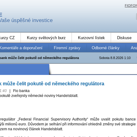
FIOFO
E
Vaše úspěšné investice
urzy CZ
Kurzy světových burz
Kurzovní lístek
Diskuse
Komentáře a doporučení
Firemní zprávy
Odborné články
An
nk může čelit pokutě od německého regulátora
Sobota 8.8.2026 1:10
může čelit pokutě od německého regulátora
1:40
|
Fio banka
pokutě zveřejnily německé noviny Handelsblatt.
regulátor „Federal Financial Supervisory Authority“ může uvalit pokutu bance
i milionů euro. Důvodem je selhání při informování ohledně změny své strategie
azem na novinový článek Handelsblatt.