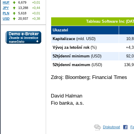
HUF
6,679
+0,01
JPY
13,288
+0,44
PLN
5,618
+0,01
USD
20,937
+0,38
Tableau Software Inc (DA
Ukazatel
Kapitalizace
(mld. USD)
10,8
Vývoj za letošní rok
(%)
+4,3
52týdenní minimum
(USD)
92,0
52týdenní maximum
(USD)
136,9
Zdroj: Bloomberg; Financial Times
David Halman
Fio banka, a.s.
Diskutovat
F