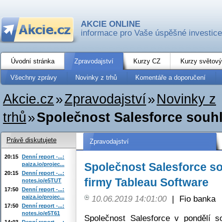
AKCIE ONLINE
informace pro Vaše úspěšné investice
Úvodní stránka
Zpravodajství
Kurzy CZ
Kurzy světový
Všechny zprávy
Novinky z trhů
Komentáře a doporučení
Akcie.cz
»
Zpravodajství
»
Novinky z
trhů
»
Společnost Salesforce souhl
Právě diskutujete
Zpravodajství
20:15
Denní report -...:
Společnost Salesforce s
paiza.io/projec...
20:15
Denní report -...:
firmy Tableau Software
notes.io/e5TUT
17:50
Denní report -...:
paiza.io/projec...
10.06.2019 14:01:00
|
Fio banka
17:50
Denní report -...:
notes.io/e5T61
Společnost Salesforce v pondělí s
14:03
Denní report -...: