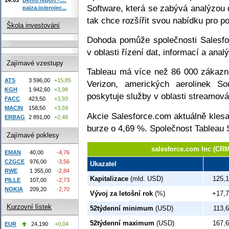
Software, která se zabývá analýzou 
paiza.io/projec...
tak chce rozšířit svou nabídku pro po
Škola investování
Dohoda pomůže společnosti Salesfor
v oblasti řízení dat, informací a analý
Zajímavé vzestupy
Tableau má více než 86 000 zákazn
ATS
3 596,00
+15,85
Verizon, amerických aerolinek Sou
KGH
1 942,60
+3,98
poskytuje služby v oblasti streamován
FACC
423,50
+3,93
MACIN
158,50
+3,59
Akcie Salesforce.com aktuálně klesa
ERBAG
2 891,00
+2,48
burze o 4,69 %. Společnost Tableau 
Zajímavé poklesy
salesforce.com Inc (CR
EMAN
40,00
-4,76
CZGCE
976,00
-3,56
Ukazatel
RWE
1 355,00
-2,84
Kapitalizace
(mld. USD)
125,1
PILLE
107,00
-2,73
NOKIA
209,20
-2,70
Vývoj za letošní rok
(%)
+17,7
Kurzovní lístek
52týdenní minimum
(USD)
113,6
52týdenní maximum
(USD)
167,6
EUR
24,190
+0,04