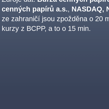
cenných papírů a.s.
,
NASDAQ, N
ze zahraničí jsou zpožděna o 20 m
kurzy z BCPP, a to o 15 min.