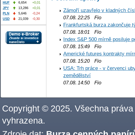
HUF
6,654
+0,01
JPY
13,286
+0,01
Zámoří uzavřelo v kladných č
PLN
5,646
-0,24
Fio
07.08. 22:25
USD
21,039
-0,30
Frankfurtská burza zakončuje 
Fio
07.08. 18:01
Index S&P 500 mírně posiluje p
Fio
07.08. 15:49
Americké futures kontrakty mírn
Fio
07.08. 15:20
USA: Trh práce - v červenci ub
zemědělství
Fio
07.08. 14:50
Copyright © 2025. Všechna práva
vyhrazena.
Zdroje dat:
Burza cenných papírů