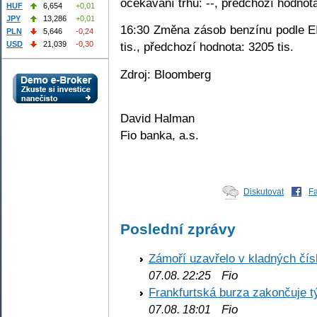
očekávání trhu: --, předchozí hodnota
HUF
6,654
+0,01
JPY
13,286
+0,01
16:30 Změna zásob benzínu podle EI
PLN
5,646
-0,24
USD
21,039
-0,30
tis., předchozí hodnota: 3205 tis.
Zdroj: Bloomberg
David Halman
Fio banka, a.s.
Diskutovat
F
Poslední zprávy
Zámoří uzavřelo v kladných č
Fio
07.08. 22:25
Frankfurtská burza zakončuje 
Fio
07.08. 18:01