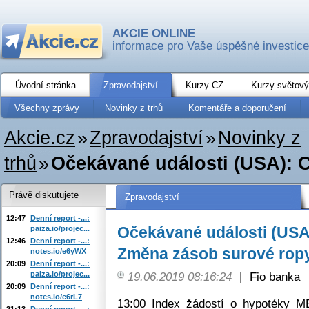
AKCIE ONLINE
informace pro Vaše úspěšné investice
Úvodní stránka
Zpravodajství
Kurzy CZ
Kurzy světový
Všechny zprávy
Novinky z trhů
Komentáře a doporučení
Akcie.cz
»
Zpravodajství
»
Novinky z
trhů
»
Očekávané události (USA): CP
Právě diskutujete
Zpravodajství
12:47
Denní report -...:
Očekávané události (USA):
paiza.io/projec...
12:46
Denní report -...:
Změna zásob surové ropy 
notes.io/e6yWX
20:09
Denní report -...:
paiza.io/projec...
19.06.2019 08:16:24
|
Fio banka
20:09
Denní report -...:
notes.io/e6rL7
13:00 Index žádostí o hypotéky MB
21:13
Denní report -...: