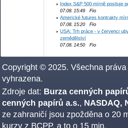
Index S&P 500 mírně posiluje p
Fio
07.08. 15:49
Americké futures kontrakty mírn
Fio
07.08. 15:20
USA: Trh práce - v červenci ub
zemědělství
Fio
07.08. 14:50
Copyright © 2025. Všechna práva
vyhrazena.
Zdroje dat:
Burza cenných papírů
cenných papírů a.s.
,
NASDAQ, N
ze zahraničí jsou zpožděna o 20 m
kurzy z BCPP, a to o 15 min.