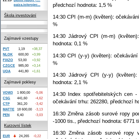
předchozí hodnota: 1,5 %
paiza.io/projec...
Škola investování
14:30 CPI (m-m) (květen): očekávání
%
14:30 Jádrový CPI (m-m) (květen):
Zajímavé vzestupy
hodnota: 0,1 %
PVT
1,19
+38,37
14:30 CPI (y-y) (květen): očekávání
NLOK
600,00
+3,99
FIXZO
53,00
+3,92
%
CZGCE
985,00
+3,14
UQA
441,80
+1,61
14:30 Jádrový CPI (y-y) (květen):
hodnota: 2,1 %
Zajímavé poklesy
VOW3
1 800,00
-5,06
14:30 Index spotřebitelských cen -
CSG
441,60
-4,62
očekávání trhu: 262280, předchozí h
CTP
361,20
-3,42
MATTE
18 600,00
-3,13
16:30 Změna zásob surové ropy podl
PEN
6,40
-3,03
-1000 tis., předchozí hodnota: 6771 ti
Kurzovní lístek
16:30 Změna zásob surové ropy v
EUR
24,265
-0,22