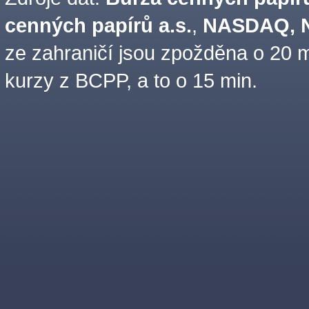
cenných papírů a.s.
,
NASDAQ, N
ze zahraničí jsou zpožděna o 20 m
kurzy z BCPP, a to o 15 min.