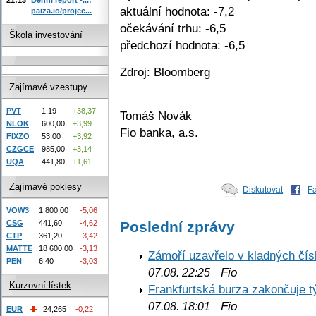
aktuální hodnota: -7,2
paiza.io/projec...
očekávání trhu: -6,5
Škola investování
předchozí hodnota: -6,5
Zdroj: Bloomberg
Zajímavé vzestupy
PVT
1,19
+38,37
Tomáš Novák
NLOK
600,00
+3,99
Fio banka, a.s.
FIXZO
53,00
+3,92
CZGCE
985,00
+3,14
UQA
441,80
+1,61
Zajímavé poklesy
Diskutovat
F
VOW3
1 800,00
-5,06
Poslední zprávy
CSG
441,60
-4,62
CTP
361,20
-3,42
MATTE
18 600,00
-3,13
Zámoří uzavřelo v kladných č
PEN
6,40
-3,03
Fio
07.08. 22:25
Kurzovní lístek
Frankfurtská burza zakončuje 
Fio
07.08. 18:01
EUR
24,265
-0,22