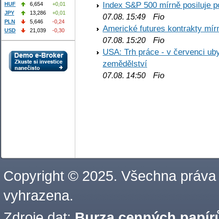
Index S&P 500 mírně posiluje p
HUF
6,654
+0,01
JPY
13,286
+0,01
Fio
07.08. 15:49
PLN
5,646
-0,24
Americké futures kontrakty mírn
USD
21,039
-0,30
Fio
07.08. 15:20
USA: Trh práce - v červenci ub
zemědělství
Fio
07.08. 14:50
Copyright © 2025. Všechna práva
vyhrazena.
Zdroje dat:
Burza cenných papírů