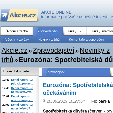
AKCIE ONLINE
informace pro Vaše úspěšné investice
Úvodní stránka
Zpravodajství
Kurzy CZ
Kurzy světový
Všechny zprávy
Novinky z trhů
Komentáře a doporučení
Akcie.cz
»
Zpravodajství
»
Novinky z
trhů
»
Eurozóna: Spotřebitelská dů
Právě diskutujete
Zpravodajství
12:47
Denní report -...:
Eurozóna: Spotřebitelská
paiza.io/projec...
12:46
Denní report -...:
očekáváním
notes.io/e6yWX
20:09
Denní report -...:
paiza.io/projec...
20.06.2019 16:27:54
|
Fio banka
20:09
Denní report -...:
notes.io/e6rL7
Spotřebitelská důvěra
(červen - prv
21:13
Denní report -...: