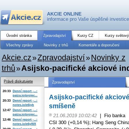
AKCIE ONLINE
informace pro Vaše úspěšné investice
Úvodní stránka
Zpravodajství
Kurzy CZ
Kurzy světový
Všechny zprávy
Novinky z trhů
Komentáře a doporučení
Akcie.cz
»
Zpravodajství
»
Novinky z
trhů
»
Asijsko-pacifické akciové i
Právě diskutujete
Zpravodajství
20:33
Denní report -...:
Asijsko-pacifické akciov
paiza.io/projec...
20:33
Denní report -...:
smíšeně
notes.io/e6iyb
12:47
Denní report -...:
paiza.io/projec...
21.06.2019 10:02:42
|
Fio banka
12:46
Denní report -...:
CSI 300 (+0,14 %); Hang Seng China
notes.io/e6yWX
20:09
Denní report -...: