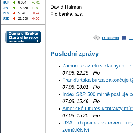
HUF
6,654
+0,01
David Halman
JPY
13,286
+0,01
Fio banka, a.s.
PLN
5,646
-0,24
USD
21,039
-0,30
Diskutovat
F
Poslední zprávy
Zámoří uzavřelo v kladných č
Fio
07.08. 22:25
Frankfurtská burza zakončuje 
Fio
07.08. 18:01
Index S&P 500 mírně posiluje p
Fio
07.08. 15:49
Americké futures kontrakty mírn
Fio
07.08. 15:20
USA: Trh práce - v červenci ub
zemědělství