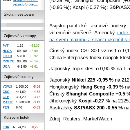
(-0,39 %); Shanghai Composite (+0
paiza.io/projec...
(-0,95 %); Kospi (-0,27 %); S&P/ASX
Škola investování
Asijsko-pacifické akciové index
víceméně smíšeně. Americký
index
Zajímavé vzestupy
na svém maximu a seanci ukončil s 
PVT
1,19
+38,37
Čínský index CSI 300 vzrostl o 0
NLOK
600,00
+3,99
FIXZO
53,00
+3,92
China Enterprises Index naopak kles
CZGCE
985,00
+3,14
UQA
441,80
+1,61
Japonský Topix klesl o 0,90 % na 1 
Zajímavé poklesy
Japonský
Nikkei 225
-0,95 %
na 212
Hongkongský
Hang Seng
-0,39 %
na
VOW3
1 800,00
-5,06
CSG
441,60
-4,62
Čínský
Shanghai Composite
+0,5 
CTP
361,20
-3,42
Jihokorejský
Kospi
-0,27 %
na 2125,
MATTE
18 600,00
-3,13
Australský
S&P/ASX 200
-0,55 %
na 
PEN
6,40
-3,03
Kurzovní lístek
Zdroj: Reuters; MarketWatch
EUR
24,265
-0,22