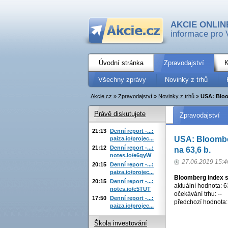
AKCIE ONLIN
informace pro 
Úvodní stránka
Zpravodajství
K
Všechny zprávy
Novinky z trhů
Akcie.cz
»
Zpravodajství
»
Novinky z trhů
»
USA: Bloo
Právě diskutujete
Zpravodajství
21:13
Denní report -...:
USA: Bloomber
paiza.io/projec...
21:12
Denní report -...:
na 63,6 b.
notes.io/e6qyW
27.06.2019 15:4
20:15
Denní report -...:
paiza.io/projec...
Bloomberg index s
20:15
Denní report -...:
aktuální hodnota: 6
notes.io/e5TUT
očekávání trhu: --
17:50
Denní report -...:
předchozí hodnota:
paiza.io/projec...
Škola investování