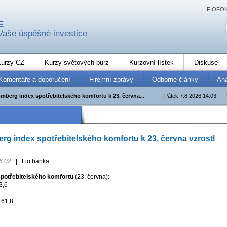
FIOFO
E
Vaše úspěšné investice
urzy CZ
Kurzy světových burz
Kurzovní lístek
Diskuse
Komentáře a doporučení
Firemní zprávy
Odborné články
An
mberg index spotřebitelského komfortu k 23. června...
Pátek 7.8.2026 14:03
g index spotřebitelského komfortu k 23. června vzrostl
6:02
|
Fio banka
potřebitelského komfortu
(23. června):
3,6
 61,8