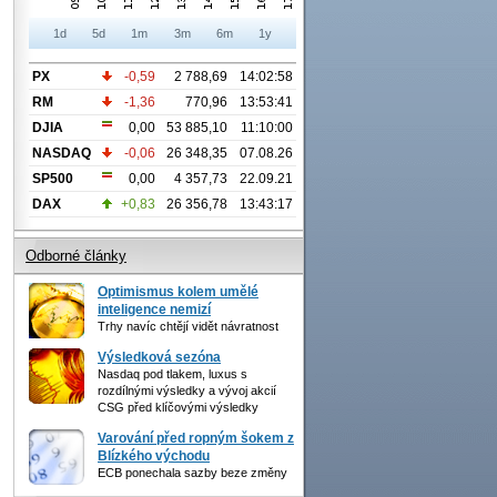
1d
5d
1m
3m
6m
1y
PX
-0,59
2 788,69
14:02:58
RM
-1,36
770,96
13:53:41
DJIA
0,00
53 885,10
11:10:00
NASDAQ
-0,06
26 348,35
07.08.26
SP500
0,00
4 357,73
22.09.21
DAX
+0,83
26 356,78
13:43:17
Odborné články
Optimismus kolem umělé
inteligence nemizí
Trhy navíc chtějí vidět návratnost
Výsledková sezóna
Nasdaq pod tlakem, luxus s
rozdílnými výsledky a vývoj akcií
CSG před klíčovými výsledky
Varování před ropným šokem z
Blízkého východu
ECB ponechala sazby beze změny