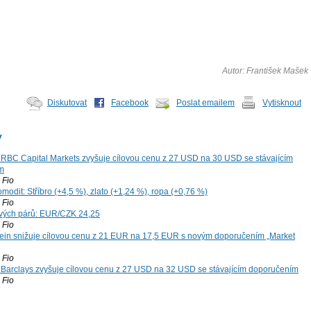
Autor: František Mašek
Diskutovat
Facebook
Poslat emailem
Vytisknout
y
: RBC Capital Markets zvyšuje cílovou cenu z 27 USD na 30 USD se stávajícím
m
Fio
modit: Stříbro (+4,5 %), zlato (+1,24 %), ropa (+0,76 %)
Fio
vých párů: EUR/CZK 24,25
Fio
ein snižuje cílovou cenu z 21 EUR na 17,5 EUR s novým doporučením „Market
Fio
: Barclays zvyšuje cílovou cenu z 27 USD na 32 USD se stávajícím doporučením
Fio