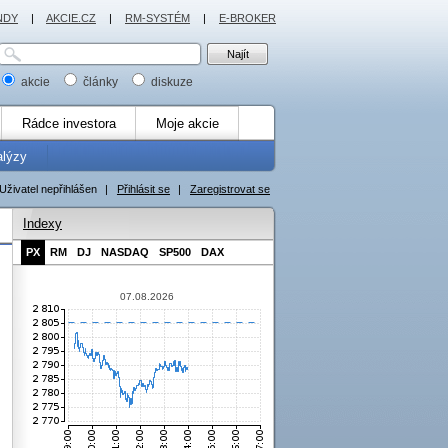
NDY
|
AKCIE.CZ
|
RM-SYSTÉM
|
E-BROKER
akcie
články
diskuze
Rádce investora
Moje akcie
alýzy
Uživatel nepřihlášen
|
Přihlásit se
|
Zaregistrovat se
Indexy
PX
RM
DJ
NASDAQ
SP500
DAX
07.08.2026