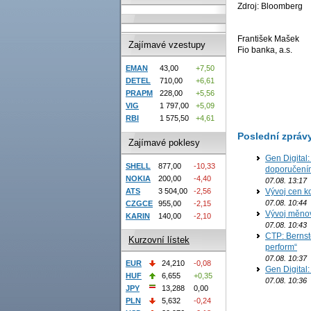
Zdroj: Bloomberg
František Mašek
Zajímavé vzestupy
Fio banka, a.s.
EMAN
43,00
+7,50
DETEL
710,00
+6,61
PRAPM
228,00
+5,56
VIG
1 797,00
+5,09
RBI
1 575,50
+4,61
Poslední zpráv
Zajímavé poklesy
Gen Digital
SHELL
877,00
-10,33
doporučení
NOKIA
200,00
-4,40
07.08. 13:17
ATS
3 504,00
-2,56
Vývoj cen ko
07.08. 10:44
CZGCE
955,00
-2,15
Vývoj měno
KARIN
140,00
-2,10
07.08. 10:43
CTP: Bernst
Kurzovní lístek
perform“
07.08. 10:37
EUR
24,210
-0,08
Gen Digital
HUF
6,655
+0,35
07.08. 10:36
JPY
13,288
0,00
PLN
5,632
-0,24