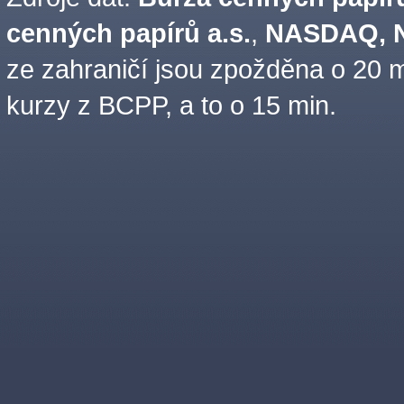
cenných papírů a.s.
,
NASDAQ, N
ze zahraničí jsou zpožděna o 20 m
kurzy z BCPP, a to o 15 min.