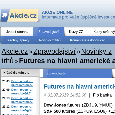
AKCIE ONLINE
informace pro Vaše úspěšné investice
Úvodní stránka
Zpravodajství
Kurzy CZ
Kurzy světový
Všechny zprávy
Novinky z trhů
Komentáře a doporučení
Akcie.cz
»
Zpravodajství
»
Novinky z
trhů
»
Futures na hlavní americké 
Právě diskutujete
Zpravodajství
20:09
Denní report -...:
Futures na hlavní americ
paiza.io/projec...
20:09
Denní report -...:
notes.io/e6rL7
01.07.2019 14:52:00
|
Fio banka
21:13
Denní report -...:
paiza.io/projec...
Dow Jones
futures (ZDJU9, YMU9)
21:12
Denní report -...:
S&P 500
futures (ZSPU9, ESU9)
+1,
notes.io/e6qyW
20:15
Denní report -...: