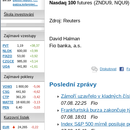
Nasdaq 100
futures (ZNDU9, NQU9
paiza.io/projec...
Škola investování
Zdroj: Reuters
Zajímavé vzestupy
David Halman
Fio banka, a.s.
PVT
1,19
+38,37
NLOK
600,00
+3,99
FIXZO
53,00
+3,92
CZGCE
985,00
+3,14
UQA
441,80
+1,61
Diskutovat
F
Zajímavé poklesy
Poslední zprávy
VOW3
1 800,00
-5,06
CSG
441,60
-4,62
Zámoří uzavřelo v kladných č
CTP
361,20
-3,42
Fio
MATTE
18 600,00
-3,13
07.08. 22:25
PEN
6,40
-3,03
Frankfurtská burza zakončuje 
Fio
07.08. 18:01
Kurzovní lístek
Index S&P 500 mírně posiluje p
EUR
24,265
-0,22