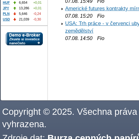
Fio
07.08. 15:49
HUF
6,654
+0,01
Americké futures kontrakty mírn
JPY
13,286
+0,01
PLN
5,646
-0,24
Fio
07.08. 15:20
USD
21,039
-0,30
USA: Trh práce - v červenci ub
zemědělství
Fio
07.08. 14:50
Copyright © 2025. Všechna práva
vyhrazena.
Zdroje dat:
Burza cenných papírů