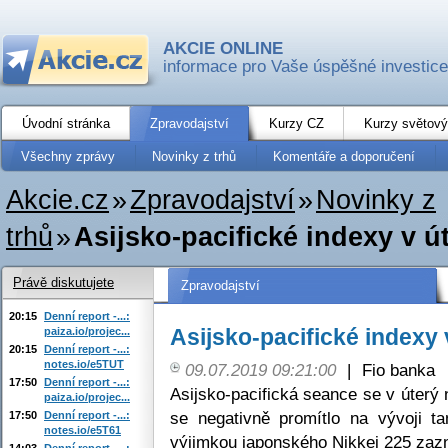
AKCIE ONLINE
informace pro Vaše úspěšné investice
Úvodní stránka
Zpravodajství
Kurzy CZ
Kurzy světový
Všechny zprávy
Novinky z trhů
Komentáře a doporučení
Akcie.cz
»
Zpravodajství
»
Novinky z
trhů
»
Asijsko-pacifické indexy v út
Právě diskutujete
Zpravodajství
20:15
Denní report -...:
Asijsko-pacifické indexy 
paiza.io/projec...
20:15
Denní report -...:
notes.io/e5TUT
09.07.2019 09:21:00
|
Fio banka
17:50
Denní report -...:
Asijsko-pacifická seance se v úterý
paiza.io/projec...
se negativně promítlo na vývoji t
17:50
Denní report -...:
notes.io/e5T61
výjimkou japonského Nikkei 225 zaz
14:03
Denní report -...: