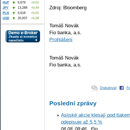
HUF
6,679
+0,01
Zdroj: Bloomberg
JPY
13,288
+0,44
PLN
5,618
+0,01
USD
20,937
+0,38
Tomáš Novák
Fio banka, a.s.
Prohlášení
Tomáš Novák
Fio banka, a.s.
Diskutovat
F
Poslední zprávy
Asijské akcie klesají pod tlake
odepisuje až 5,5 %
Fio
06.08. 08:46