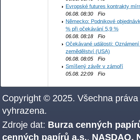
Evropské futures kontrakty mírn
Fio
06.08. 08:30
Německo: Podnikové objednávky
% při očekávání 5,9 %
Fio
06.08. 08:18
Očekávané události: Oznámení 
zemědělství (USA)
Fio
06.08. 08:05
Smíšený závěr v zámoří
Fio
05.08. 22:09
Copyright © 2025. Všechna práva
vyhrazena.
Zdroje dat:
Burza cenných papírů
cenných papírů a.s.
,
NASDAQ, N