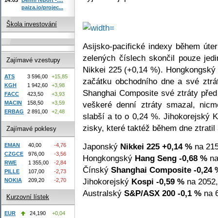
paiza.io/projec...
Škola investování
Asijsko-pacifické indexy během úte
zelených číslech skončil pouze jed
Zajímavé vzestupy
Nikkei 225 (+0,14 %). Hongkongský 
ATS
3 596,00
+15,85
začátku obchodního dne a své ztrá
KGH
1 942,60
+3,98
Shanghai Composite své ztráty před
FACC
423,50
+3,93
veškeré denní ztráty smazal, nicm
MACIN
158,50
+3,59
ERBAG
2 891,00
+2,48
slabší a to o 0,24 %. Jihokorejský 
zisky, které taktéž během dne ztratil
Zajímavé poklesy
Japonský
Nikkei 225
+0,14 %
na 215
EMAN
40,00
-4,76
CZGCE
976,00
-3,56
Hongkongský
Hang Seng
-0,68 %
na
RWE
1 355,00
-2,84
Čínský
Shanghai Composite
-0,24 
PILLE
107,00
-2,73
Jihokorejský
Kospi
-0,59 %
na 2052,
NOKIA
209,20
-2,70
Australský
S&P/ASX 200
-0,1 %
na 6
Kurzovní lístek
EUR
24,190
+0,04