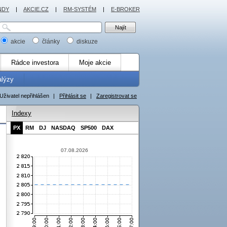
NDY
|
AKCIE.CZ
|
RM-SYSTÉM
|
E-BROKER
akcie
články
diskuze
Rádce investora
Moje akcie
alýzy
Uživatel nepřihlášen
|
Přihlásit se
|
Zaregistrovat se
Indexy
PX
RM
DJ
NASDAQ
SP500
DAX
07.08.2026