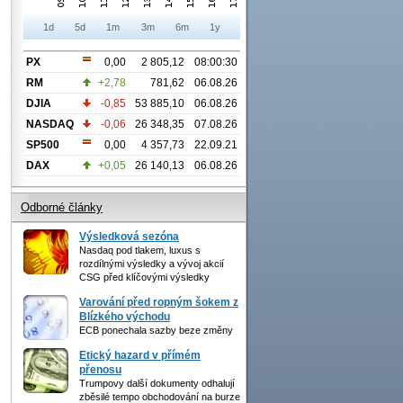
1d
5d
1m
3m
6m
1y
PX
0,00
2 805,12
08:00:30
RM
+2,78
781,62
06.08.26
DJIA
-0,85
53 885,10
06.08.26
NASDAQ
-0,06
26 348,35
07.08.26
SP500
0,00
4 357,73
22.09.21
DAX
+0,05
26 140,13
06.08.26
Odborné články
Výsledková sezóna
Nasdaq pod tlakem, luxus s
rozdílnými výsledky a vývoj akcií
CSG před klíčovými výsledky
Varování před ropným šokem z
Blízkého východu
ECB ponechala sazby beze změny
Etický hazard v přímém
přenosu
Trumpovy další dokumenty odhalují
zběsilé tempo obchodování na burze