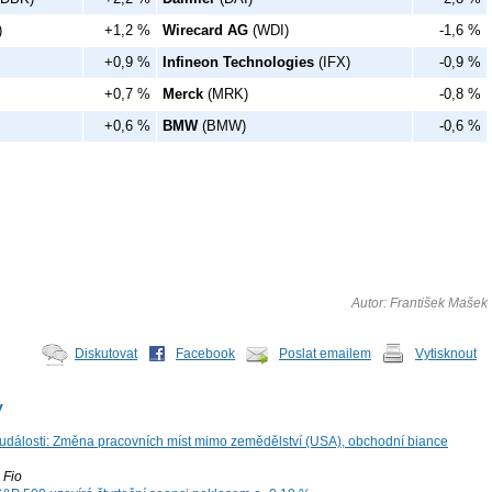
)
+1,2 %
Wirecard AG
(WDI)
-1,6 %
+0,9 %
Infineon Technologies
(IFX)
-0,9 %
+0,7 %
Merck
(MRK)
-0,8 %
+0,6 %
BMW
(BMW)
-0,6 %
Autor: František Mašek
Diskutovat
Facebook
Poslat emailem
Vytisknout
y
dálosti: Změna pracovních míst mimo zemědělství (USA), obchodní biance
Fio