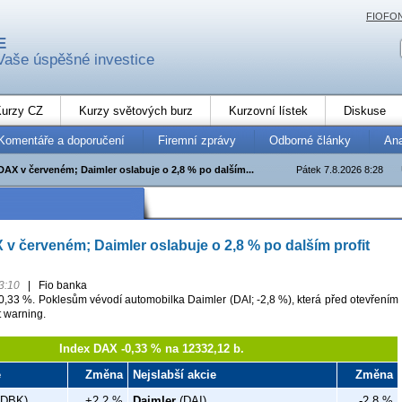
FIOFO
E
Vaše úspěšné investice
urzy CZ
Kurzy světových burz
Kurzovní lístek
Diskuse
Komentáře a doporučení
Firemní zprávy
Odborné články
An
AX v červeném; Daimler oslabuje o 2,8 % po dalším...
Pátek 7.8.2026 8:28
 červeném; Daimler oslabuje o 2,8 % po dalším profit
3:10
|
Fio banka
0,33 %. Poklesům vévodí automobilka Daimler (DAI; -2,8 %), která před otevřením
it warning.
Index DAX -0,33 % na 12332,12 b.
e
Změna
Nejslabší akcie
Změna
DBK)
+2,2 %
Daimler
(DAI)
-2,8 %