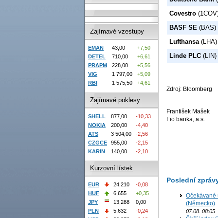
Covestro
(1COV
BASF SE
(BAS)
Zajímavé vzestupy
Lufthansa
(LHA)
EMAN
43,00
+7,50
Linde PLC
(LIN)
DETEL
710,00
+6,61
PRAPM
228,00
+5,56
VIG
1 797,00
+5,09
RBI
1 575,50
+4,61
Zdroj: Bloomberg
Zajímavé poklesy
František Mašek
SHELL
877,00
-10,33
Fio banka, a.s.
NOKIA
200,00
-4,40
ATS
3 504,00
-2,56
CZGCE
955,00
-2,15
KARIN
140,00
-2,10
Kurzovní lístek
Poslední zpráv
EUR
24,210
-0,08
HUF
6,655
+0,35
Očekávané u
JPY
13,288
0,00
(Německo)
PLN
5,632
-0,24
07.08. 08:05