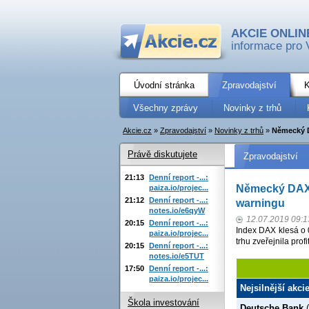
AKCIE ONLIN
informace pro 
Úvodní stránka
Zpravodajství
K
Všechny zprávy
Novinky z trhů
Akcie.cz
»
Zpravodajství
»
Novinky z trhů
»
Německý D
Právě diskutujete
Zpravodajství
21:13
Denní report -...:
Německý DAX v
paiza.io/projec...
21:12
Denní report -...:
warningu
notes.io/e6qyW
12.07.2019 09:1
20:15
Denní report -...:
Index DAX klesá o 
paiza.io/projec...
trhu zveřejnila prof
20:15
Denní report -...:
notes.io/e5TUT
17:50
Denní report -...:
paiza.io/projec...
Nejsilnější akci
Škola investování
Deutsche Bank
(