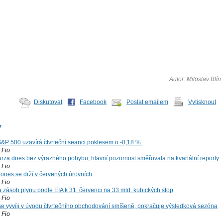
Autor: Miloslav Blín
Diskutovat
Facebook
Poslat emailem
Vytisknout
y
S&P 500 uzavírá čtvrteční seanci poklesem o -0,18 %.
Fio
za dnes bez výrazného pohybu, hlavní pozornost směřovala na kvartální reporty
Fio
ones se drží v červených úrovních.
Fio
zásob plynu podle EIA k 31. červenci na 33 mld. kubických stop
Fio
 se vyvíji v úvodu čtvrtečního obchodování smíšeně, pokračuje výsledková sezóna
Fio