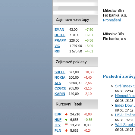
Miloslav Blín
Fio banka, a.s.
Zajímavé vzestupy
Prohlášení
EMAN
43,00
+7,50
Miloslav Blín
DETEL
710,00
+6,61
Fio banka, a.s.
PRAPM
228,00
+5,56
VIG
1 797,00
+5,09
RBI
1 575,50
+4,61
Zajímavé poklesy
SHELL
877,00
-10,33
Poslední zpráv
NOKIA
200,00
-4,40
ATS
3 504,00
-2,56
Širší index 
CZGCE
955,00
-2,15
06.08. 22:14
KARIN
140,00
-2,10
Německá bur
06.08. 18:23
Kurzovní lístek
Index Dow J
06.08. 17:52
EUR
24,210
-0,08
USA: Změna 
HUF
6,655
+0,35
06.08. 16:33
Wall Street
JPY
13,288
0,00
06.08. 16:05
PLN
5,632
-0,24