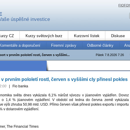
FIOFO
E
Vaše úspěšné investice
urzy CZ
Kurzy světových burz
Kurzovní lístek
Diskuse
Komentáře a doporučení
Firemní zprávy
Odborné články
An
ort v prvním pololetí rostl, červen s vyššími...
Pátek 7.8.2026 7:26
v prvním pololetí rostl, červen s vyššími cly přinesl pokles
2:00
|
Fio banka
onomika světa dnes vykázala 6,1% nárůst vývozu v jüanovém vyjádřen. Dovoz
 to o 1,4 % jüanovém vyjádření. V období od ledna do června země vykázala
e výši zhruba 50,98 mld. USD. Přímo červen však přinesl pokles exportu i importu
 % v dolarovém vyjádření.
ner, The Financial Times