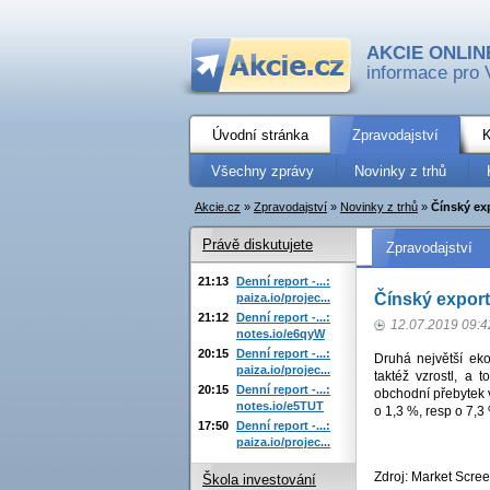
AKCIE ONLIN
informace pro 
Úvodní stránka
Zpravodajství
K
Všechny zprávy
Novinky z trhů
Akcie.cz
»
Zpravodajství
»
Novinky z trhů
»
Čínský exp
Právě diskutujete
Zpravodajství
21:13
Denní report -...:
Čínský export 
paiza.io/projec...
21:12
Denní report -...:
12.07.2019 09:4
notes.io/e6qyW
20:15
Denní report -...:
Druhá největší ek
paiza.io/projec...
taktéž vzrostl, a
20:15
Denní report -...:
obchodní přebytek v
notes.io/e5TUT
o 1,3 %, resp o 7,3
17:50
Denní report -...:
paiza.io/projec...
Zdroj: Market Scree
Škola investování