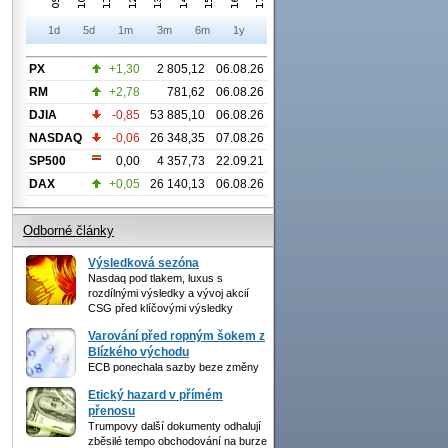
1d
5d
1m
3m
6m
1y
PX
+1,30
2 805,12
06.08.26
RM
+2,78
781,62
06.08.26
DJIA
-0,85
53 885,10
06.08.26
NASDAQ
-0,06
26 348,35
07.08.26
SP500
0,00
4 357,73
22.09.21
DAX
+0,05
26 140,13
06.08.26
Odborné články
Výsledková sezóna
Nasdaq pod tlakem, luxus s
rozdílnými výsledky a vývoj akcií
CSG před klíčovými výsledky
Varování před ropným šokem z
Blízkého východu
ECB ponechala sazby beze změny
Etický hazard v přímém
přenosu
Trumpovy další dokumenty odhalují
zběsilé tempo obchodování na burze