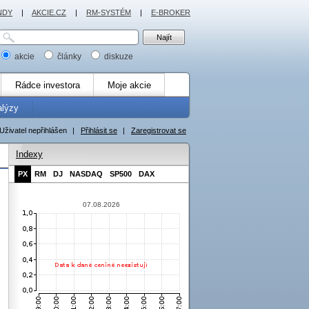
NDY
|
AKCIE.CZ
|
RM-SYSTÉM
|
E-BROKER
akcie
články
diskuze
Rádce investora
Moje akcie
alýzy
Uživatel nepřihlášen
|
Přihlásit se
|
Zaregistrovat se
Indexy
PX
RM
DJ
NASDAQ
SP500
DAX
07.08.2026