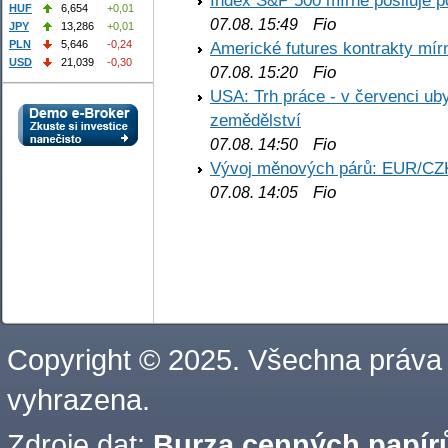
Index S&P 500 mírně posiluje p
HUF
6,654
+0,01
Fio
07.08. 15:49
JPY
13,286
+0,01
PLN
5,646
-0,24
Americké futures kontrakty mírn
USD
21,039
-0,30
Fio
07.08. 15:20
USA: Trh práce - v červenci ub
zemědělství
Fio
07.08. 14:50
Vývoj měnových párů: EUR/CZ
Fio
07.08. 14:05
Copyright © 2025. Všechna práva
vyhrazena.
Zdroje dat:
Burza cenných papírů