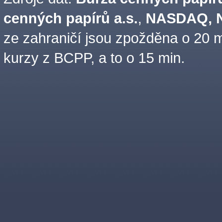
cenných papírů a.s.
,
NASDAQ, N
ze zahraničí jsou zpožděna o 20 m
kurzy z BCPP, a to o 15 min.