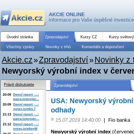
AKCIE ONLINE
informace pro Vaše úspěšné investice
Úvodní stránka
Zpravodajství
Kurzy CZ
Kurzy světový
Všechny zprávy
Novinky z trhů
Komentáře a doporučení
Akcie.cz
»
Zpravodajství
»
Novinky z 
Newyorský výrobní index v červe
Právě diskutujete
Zpravodajství
20:09
Denní report -...:
USA: Newyorský výrobní 
paiza.io/projec...
20:09
Denní report -...:
odhady
notes.io/e6rL7
21:13
Denní report -...:
paiza.io/projec...
15.07.2019 14:40:00
|
Fio banka
21:12
Denní report -...:
notes.io/e6qyW
Newyorský výrobní index
(červenec
20:15
Denní report -...: