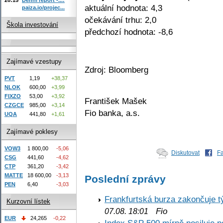
aktuální hodnota: 4,3
paiza.io/projec...
očekávání trhu: 2,0
Škola investování
předchozí hodnota: -8,6
Zajímavé vzestupy
Zdroj: Bloomberg
PVT
1,19
+38,37
NLOK
600,00
+3,99
FIXZO
53,00
+3,92
František Mašek
CZGCE
985,00
+3,14
Fio banka, a.s.
UQA
441,80
+1,61
Zajímavé poklesy
VOW3
1 800,00
-5,06
Diskutovat
F
CSG
441,60
-4,62
CTP
361,20
-3,42
MATTE
18 600,00
-3,13
Poslední zprávy
PEN
6,40
-3,03
Frankfurtská burza zakončuje 
Kurzovní lístek
Fio
07.08. 18:01
EUR
24,265
-0,22