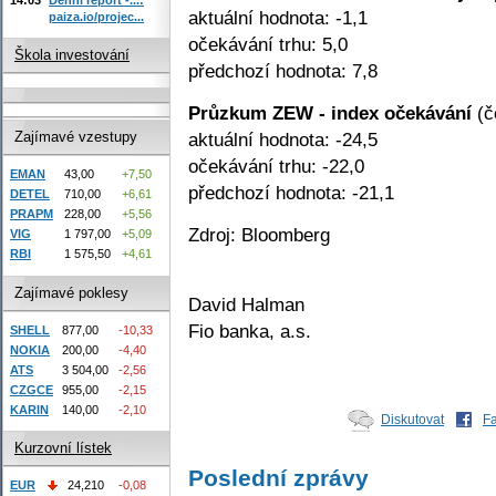
aktuální hodnota: -1,1
paiza.io/projec...
očekávání trhu: 5,0
Škola investování
předchozí hodnota: 7,8
Průzkum ZEW - index očekávání
(č
aktuální hodnota: -24,5
Zajímavé vzestupy
očekávání trhu: -22,0
EMAN
43,00
+7,50
předchozí hodnota: -21,1
DETEL
710,00
+6,61
PRAPM
228,00
+5,56
Zdroj: Bloomberg
VIG
1 797,00
+5,09
RBI
1 575,50
+4,61
Zajímavé poklesy
David Halman
Fio banka, a.s.
SHELL
877,00
-10,33
NOKIA
200,00
-4,40
ATS
3 504,00
-2,56
CZGCE
955,00
-2,15
KARIN
140,00
-2,10
Diskutovat
F
Kurzovní lístek
Poslední zprávy
EUR
24,210
-0,08