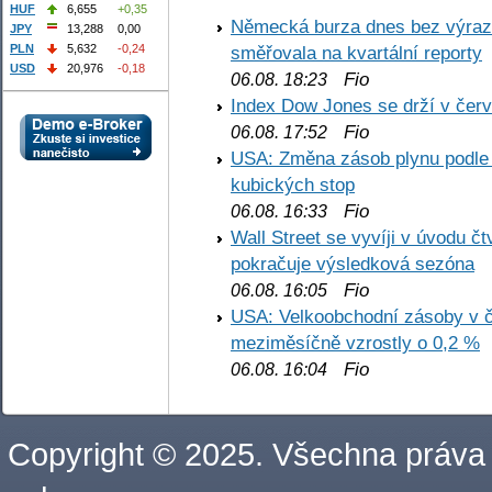
HUF
6,655
+0,35
Německá burza dnes bez výrazn
JPY
13,288
0,00
PLN
5,632
-0,24
směřovala na kvartální reporty
USD
20,976
-0,18
Fio
06.08. 18:23
Index Dow Jones se drží v čer
Fio
06.08. 17:52
USA: Změna zásob plynu podle E
kubických stop
Fio
06.08. 16:33
Wall Street se vyvíji v úvodu 
pokračuje výsledková sezóna
Fio
06.08. 16:05
USA: Velkoobchodní zásoby v č
meziměsíčně vzrostly o 0,2 %
Fio
06.08. 16:04
Copyright © 2025. Všechna práva