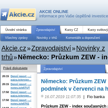
AKCIE ONLINE
informace pro Vaše úspěšné investice
Úvodní stránka
Zpravodajství
Kurzy CZ
Kurzy světový
Všechny zprávy
Novinky z trhů
Komentáře a doporučení
Akcie.cz
»
Zpravodajství
»
Novinky z
trhů
»
Německo: Průzkum ZEW - ind
Právě diskutujete
Zpravodajství
20:15
Denní report -...:
Německo: Průzkum ZEW -
paiza.io/projec...
20:15
Denní report -...:
podmínek v červenci na h
notes.io/e5TUT
17:50
Denní report -...:
paiza.io/projec...
16.07.2019 11:07:35
|
Fio banka
17:50
Denní report -...:
notes.io/e5T61
Průzkum ZEW - index současných
14:03
Denní report -...: