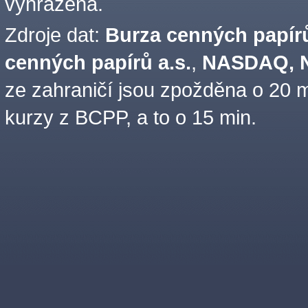
vyhrazena.
Zdroje dat:
Burza cenných papírů
cenných papírů a.s.
,
NASDAQ, N
ze zahraničí jsou zpožděna o 20 m
kurzy z BCPP, a to o 15 min.