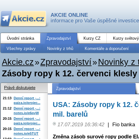
AKCIE ONLINE
informace pro Vaše úspěšné investice
Úvodní stránka
Zpravodajství
Kurzy CZ
Kurzy světový
Všechny zprávy
Novinky z trhů
Komentáře a doporučení
Akcie.cz
»
Zpravodajství
»
Novinky z 
Zásoby ropy k 12. červenci klesly 
Právě diskutujete
Zpravodajství
21:13
Denní report -...:
USA: Zásoby ropy k 12. če
paiza.io/projec...
21:12
Denní report -...:
mil. barelů
notes.io/e6qyW
20:15
Denní report -...:
paiza.io/projec...
17.07.2019 16:36:42
|
Fio banka
20:15
Denní report -...:
notes.io/e5TUT
Změna zásob surové ropy podle E
17:50
Denní report -...: