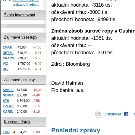
aktuální hodnota: -3116 tis.
paiza.io/projec...
očekávání trhu: -3000 tis.
Škola investování
předchozí hodnota: -9499 tis.
Změna zásob surové ropy v Cushin
aktuální hodnota: -1351 tis.
Zajímavé vzestupy
očekávání trhu: --
EMAN
43,00
+7,50
předchozí hodnota: -310 tis.
DETEL
710,00
+6,61
PRAPM
228,00
+5,56
Zdroj: Bloomberg
VIG
1 797,00
+5,09
RBI
1 575,50
+4,61
Zajímavé poklesy
David Halman
Fio banka, a.s.
SHELL
877,00
-10,33
NOKIA
200,00
-4,40
ATS
3 504,00
-2,56
CZGCE
955,00
-2,15
KARIN
140,00
-2,10
Diskutovat
F
Kurzovní lístek
Poslední zprávy
EUR
24,210
-0,08