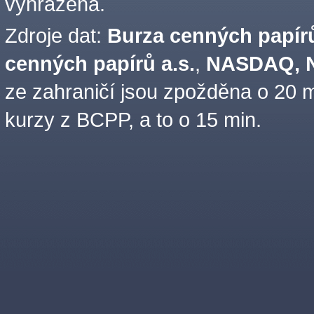
vyhrazena.
Zdroje dat:
Burza cenných papírů
cenných papírů a.s.
,
NASDAQ, N
ze zahraničí jsou zpožděna o 20 m
kurzy z BCPP, a to o 15 min.