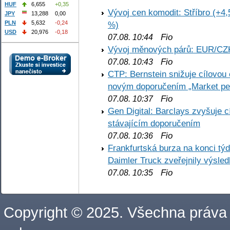
HUF
6,655
+0,35
Vývoj cen komodit: Stříbro (+4,
JPY
13,288
0,00
PLN
5,632
-0,24
%)
USD
20,976
-0,18
Fio
07.08. 10:44
Vývoj měnových párů: EUR/CZ
Fio
07.08. 10:43
CTP: Bernstein snižuje cílovo
novým doporučením „Market pe
Fio
07.08. 10:37
Gen Digital: Barclays zvyšuje
stávajícím doporučením
Fio
07.08. 10:36
Frankfurtská burza na konci týd
Daimler Truck zveřejnily výsle
Fio
07.08. 10:35
Copyright © 2025. Všechna práva