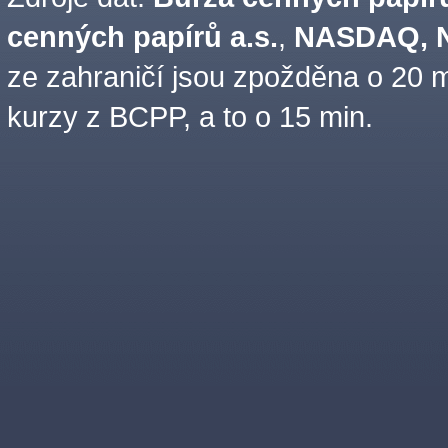
cenných papírů a.s.
,
NASDAQ, N
ze zahraničí jsou zpožděna o 20 m
kurzy z BCPP, a to o 15 min.