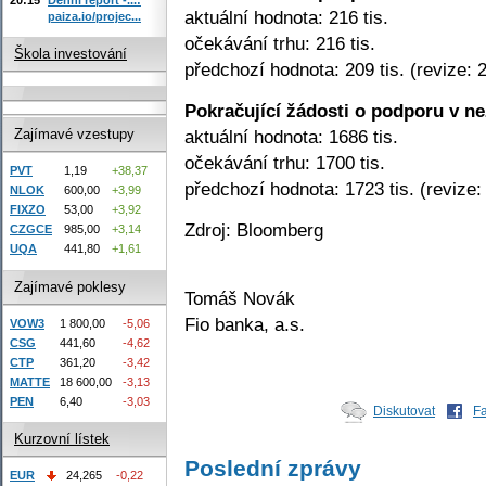
aktuální hodnota: 216 tis.
paiza.io/projec...
očekávání trhu: 216 tis.
Škola investování
předchozí hodnota: 209 tis. (revize: 2
Pokračující žádosti o podporu v n
aktuální hodnota: 1686 tis.
Zajímavé vzestupy
očekávání trhu: 1700 tis.
PVT
1,19
+38,37
předchozí hodnota: 1723 tis. (revize: 
NLOK
600,00
+3,99
FIXZO
53,00
+3,92
Zdroj: Bloomberg
CZGCE
985,00
+3,14
UQA
441,80
+1,61
Zajímavé poklesy
Tomáš Novák
Fio banka, a.s.
VOW3
1 800,00
-5,06
CSG
441,60
-4,62
CTP
361,20
-3,42
MATTE
18 600,00
-3,13
PEN
6,40
-3,03
Diskutovat
F
Kurzovní lístek
Poslední zprávy
EUR
24,265
-0,22