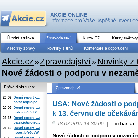
AKCIE ONLINE
informace pro Vaše úspěšné investice
Úvodní stránka
Zpravodajství
Kurzy CZ
Kurzy světový
Všechny zprávy
Novinky z trhů
Komentáře a doporučení
Akcie.cz
»
Zpravodajství
»
Novinky z 
Nové žádosti o podporu v nezaměs
Právě diskutujete
Zpravodajství
20:09
Denní report -...:
USA: Nové žádosti o pod
paiza.io/projec...
20:09
Denní report -...:
k 13. červnu dle očekává
notes.io/e6rL7
21:13
Denní report -...:
paiza.io/projec...
18.07.2019 14:30:00
|
Fio banka
21:12
Denní report -...:
notes.io/e6qyW
Nové žádosti o podporu v nezaměs
20:15
Denní report -...: