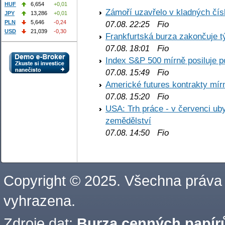
HUF
6,654
+0,01
Zámoří uzavřelo v kladných č
JPY
13,286
+0,01
PLN
5,646
-0,24
Fio
07.08. 22:25
USD
21,039
-0,30
Frankfurtská burza zakončuje 
Fio
07.08. 18:01
Index S&P 500 mírně posiluje p
Fio
07.08. 15:49
Americké futures kontrakty mírn
Fio
07.08. 15:20
USA: Trh práce - v červenci ub
zemědělství
Fio
07.08. 14:50
Copyright © 2025. Všechna práva
vyhrazena.
Zdroje dat:
Burza cenných papírů